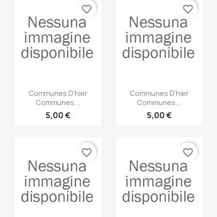
favorite_border
favorite_border
Anteprima
Anteprima


Communes D'hier
Communes D'hier
Communes...
Communes...
5,00 €
5,00 €
favorite_border
favorite_border