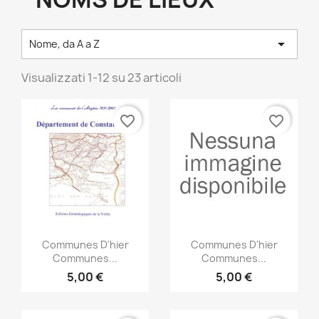

Nome, da A a Z
Visualizzati 1-12 su 23 articoli
favorite_border
favorite_border
Anteprima
Anteprima


Communes D'hier
Communes D'hier
Communes...
Communes...
5,00 €
5,00 €