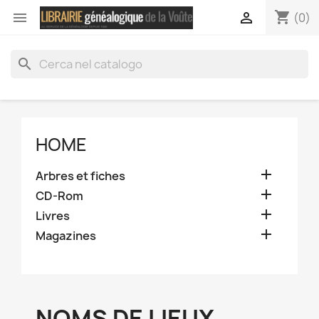
shopping_cart


(0)
search
HOME

Arbres et fiches

CD-Rom

Livres

Magazines
NOMS DE LIEUX