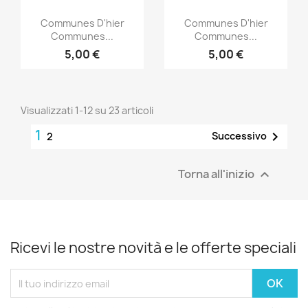
Anteprima
Anteprima


Communes D'hier
Communes D'hier
Communes...
Communes...
5,00 €
5,00 €
Visualizzati 1-12 su 23 articoli
1

Successivo
2
Torna all'inizio

Ricevi le nostre novità e le offerte speciali