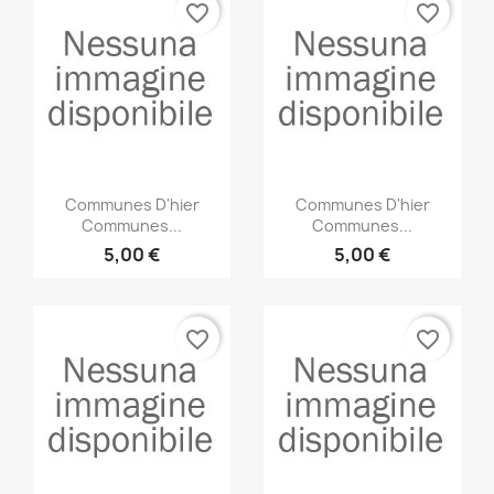
favorite_border
favorite_border
Anteprima
Anteprima


Communes D'hier
Communes D'hier
Communes...
Communes...
5,00 €
5,00 €
favorite_border
favorite_border