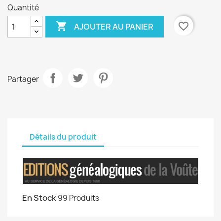
Quantité

favorite_border
AJOUTER AU PANIER
Partager
Détails du produit
En Stock
99 Produits