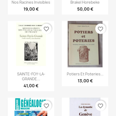
Aperçu rapide
Aperçu rapide


Nos Racines Invisibles
Brakel Horebeke
19,00 €
50,00 €
favorite_border
favorite_border
Aperçu rapide
Aperçu rapide


SAlNTE-FOY-LA-
Potiers Et Poteries...
GRANDE...
13,00 €
41,00 €
favorite_border
favorite_border