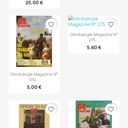
25,00 €
favorite_border
favorite_border
Aperçu rapide

Généalogie Magazine N°
275...
5,60 €
Aperçu rapide

Généalogie Magazine N°
074...
5,00 €
favorite_border
favorite_border