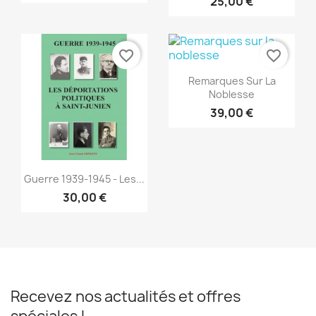
25,00 €
favorite_border
favorite_border
Aperçu rapide

Remarques Sur La
Noblesse
39,00 €
Aperçu rapide

Guerre 1939-1945 - Les...
30,00 €
Recevez nos actualités et offres