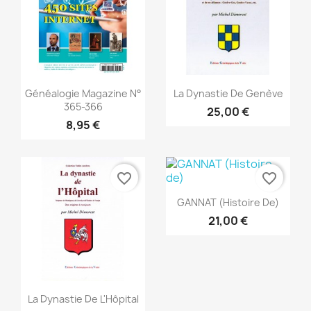
Aperçu rapide
Aperçu rapide


Généalogie Magazine N°
La Dynastie De Genève
365-366
25,00 €
8,95 €
favorite_border
favorite_border
Aperçu rapide

GANNAT (Histoire De)
21,00 €
Aperçu rapide

La Dynastie De L'Hôpital