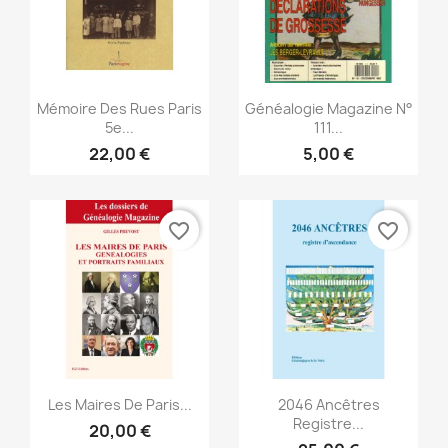
Aperçu rapide
Aperçu rapide


Mémoire Des Rues Paris
Généalogie Magazine N°
5e...
111...
22,00 €
5,00 €
favorite_border
favorite_border
Aperçu rapide
Aperçu rapide


Les Maires De Paris...
2046 Ancêtres
Registre...
20,00 €