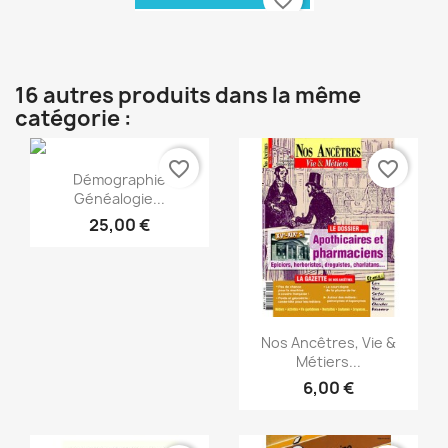
Aperçu rapide

16 autres produits dans la même
catégorie :
favorite_border
favorite_border
Aperçu rapide

Démographie
Généalogie...
25,00 €
Aperçu rapide

Nos Ancêtres, Vie &
Métiers...
6,00 €