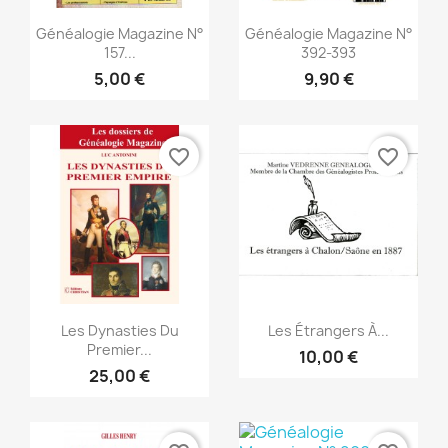
Aperçu rapide
Aperçu rapide


Généalogie Magazine N°
Généalogie Magazine N°
157...
392-393
5,00 €
9,90 €
favorite_border
favorite_border
Aperçu rapide
Aperçu rapide


Les Dynasties Du
Les Étrangers À...
Premier...
10,00 €
25,00 €