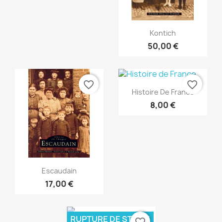
Aperçu rapide

Kontich
50,00 €
favorite_border
favorite_border
Aperçu rapide

Histoire De France
8,00 €
Aperçu rapide

Escaudain
17,00 €
RUPTURE DE STOCK
favorite_border