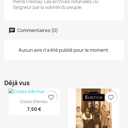
Pierre Fresnay. Les archives notariales (4).
Seigneur par la volonté du peuple.
Commentaires (0)
Aucun avis n'a été publié pour le moment.
Déjà vus
favorite_border
favorite_border
Aperçu rapide

Cotes D'Armor
7,50 €