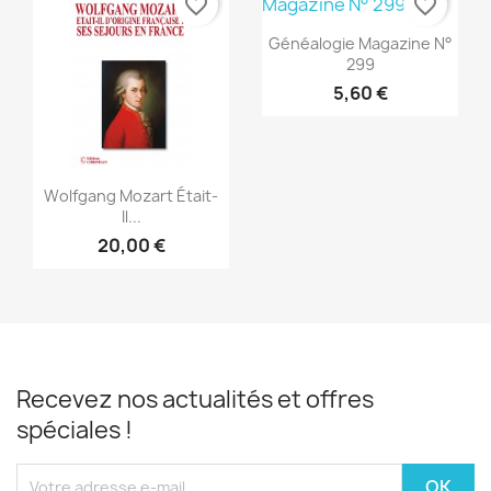
favorite_border
favorite_border
Aperçu rapide

Généalogie Magazine N°
299
5,60 €
Aperçu rapide

Wolfgang Mozart Était-
Il...
20,00 €
Recevez nos actualités et offres
spéciales !