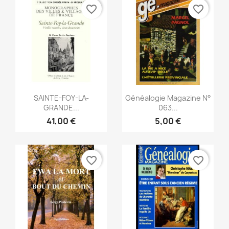
favorite_border
favorite_border
Aperçu rapide
Aperçu rapide


SAlNTE-FOY-LA-
Généalogie Magazine N°
GRANDE...
063...
41,00 €
5,00 €
favorite_border
favorite_border