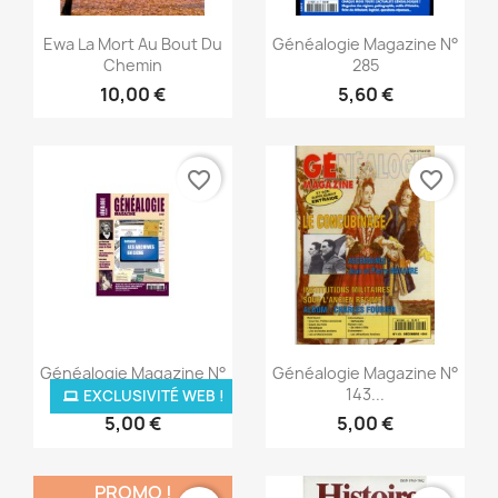
Aperçu rapide
Aperçu rapide


Ewa La Mort Au Bout Du
Généalogie Magazine N°
Chemin
285
10,00 €
5,60 €
favorite_border
favorite_border
Aperçu rapide
Aperçu rapide


Généalogie Magazine N°
Généalogie Magazine N°
299...
143...
EXCLUSIVITÉ WEB !
5,00 €
5,00 €
PROMO !