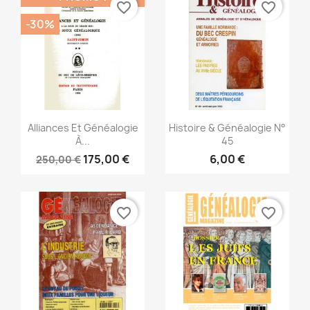
favorite_border
favorite_border
-30%
Aperçu rapide
Aperçu rapide


Alliances Et Généalogie
Histoire & Généalogie N°
À...
45
175,00 €
6,00 €
250,00 €
favorite_border
favorite_border