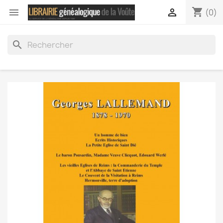
shopping_cart


(0)
search