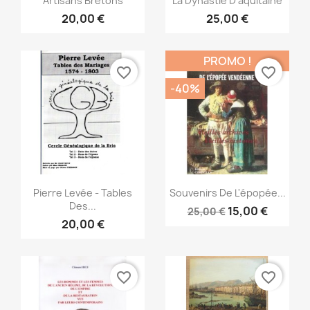
Artisans Bretons
La Dynastie D'aquitaine
20,00 €
25,00 €
PROMO !
favorite_border
favorite_border
-40%
Aperçu rapide
Aperçu rapide


Pierre Levée - Tables
Souvenirs De L'épopée...
Des...
15,00 €
25,00 €
20,00 €
favorite_border
favorite_border