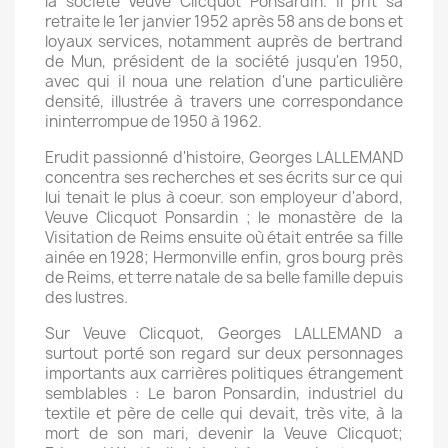
la société Veuve Clicquot Ponsardin. Il prit sa
retraite le 1er janvier 1952 après 58 ans de bons et
loyaux services, notamment auprès de bertrand
de Mun, président de la société jusqu'en 1950,
avec qui il noua une relation d'une particulière
densité, illustrée à travers une correspondance
ininterrompue de 1950 à 1962.
Erudit passionné d'histoire, Georges LALLEMAND
concentra ses recherches et ses écrits sur ce qui
lui tenait le plus à coeur. son employeur d'abord,
Veuve Clicquot Ponsardin ; le monastère de la
Visitation de Reims ensuite où était entrée sa fille
ainée en 1928; Hermonville enfin, gros bourg près
de Reims, et terre natale de sa belle famille depuis
des lustres.
Sur Veuve Clicquot, Georges LALLEMAND a
surtout porté son regard sur deux personnages
importants aux carrières politiques étrangement
semblables : Le baron Ponsardin, industriel du
textile et père de celle qui devait, très vite, à la
mort de son mari, devenir la Veuve Clicquot;