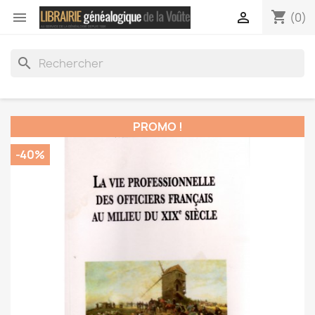
shopping_cart


(0)
search
PROMO !
-40%