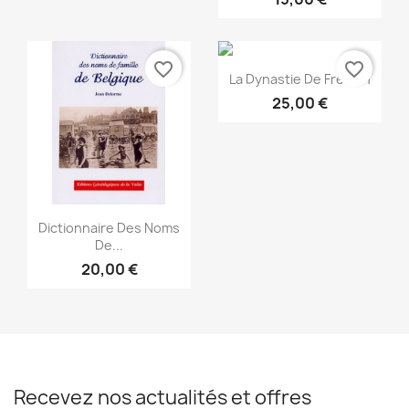
favorite_border
favorite_border
Aperçu rapide

La Dynastie De Freslon
25,00 €
Aperçu rapide

Dictionnaire Des Noms
De...
20,00 €
Recevez nos actualités et offres