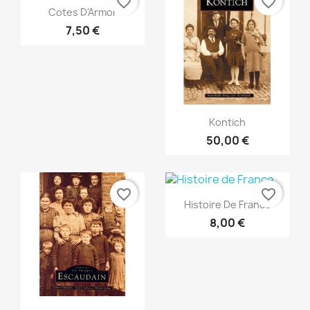
favorite_border
favorite_border
Aperçu rapide

Cotes D'Armor
7,50 €
Aperçu rapide

Kontich
50,00 €
favorite_border
favorite_border
Aperçu rapide

Histoire De France
8,00 €