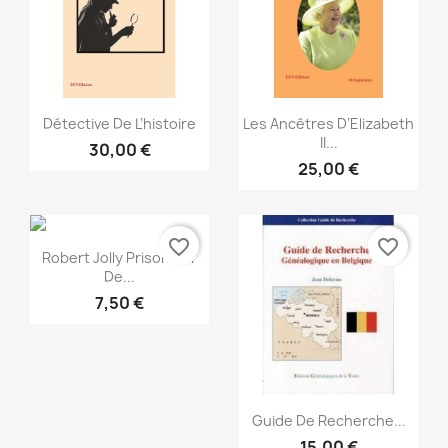
Aperçu rapide
Aperçu rapide


Détective De L’histoire
Les Ancêtres D’Elizabeth
II...
30,00 €
25,00 €
favorite_border
favorite_border
Aperçu rapide

Robert Jolly Prisonnier
De...
7,50 €
Aperçu rapide

Guide De Recherche...
15,00 €