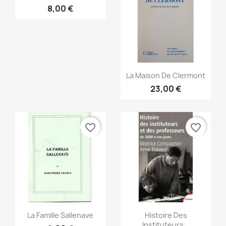
8,00 €
Aperçu rapide

La Maison De Clermont
23,00 €
favorite_border
favorite_border
Aperçu rapide
Aperçu rapide


La Famille Sallenave
Histoire Des
Instituteurs...