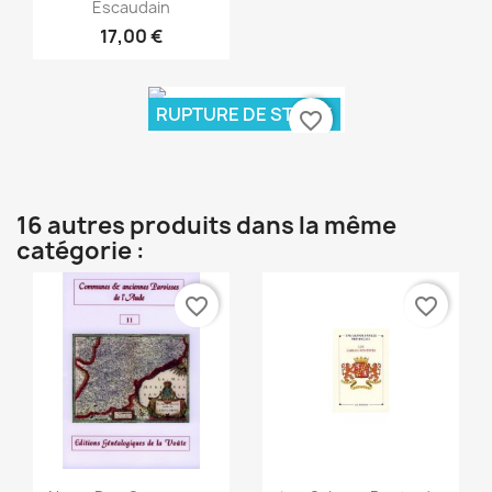
Aperçu rapide

Escaudain
17,00 €
RUPTURE DE STOCK
favorite_border
Aperçu rapide

16 autres produits dans la même
catégorie :
favorite_border
favorite_border
Aperçu rapide
Aperçu rapide