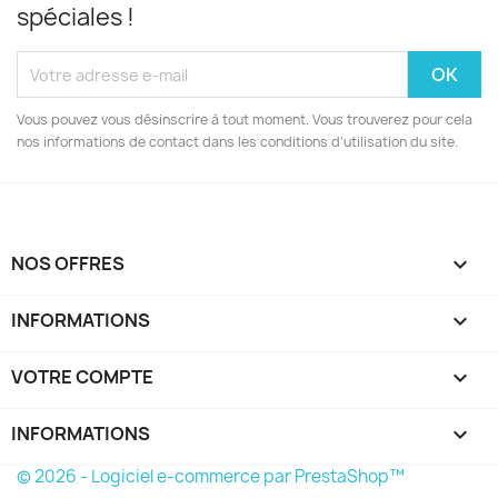
spéciales !
Vous pouvez vous désinscrire à tout moment. Vous trouverez pour cela
nos informations de contact dans les conditions d'utilisation du site.
NOS OFFRES

INFORMATIONS

VOTRE COMPTE

INFORMATIONS
keyboard_arrow_down
© 2026 - Logiciel e-commerce par PrestaShop™