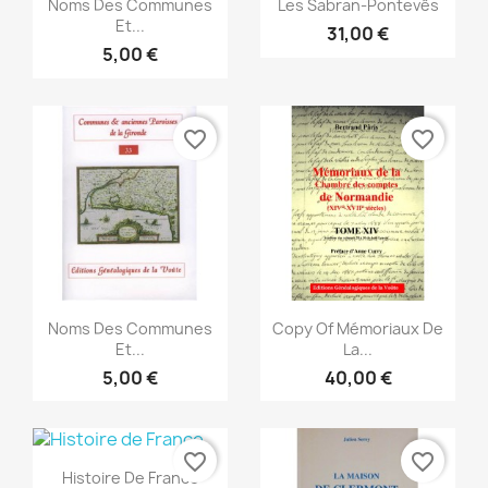


Noms Des Communes
Les Sabran-Pontevês
Et...
31,00 €
5,00 €
favorite_border
favorite_border
Aperçu rapide
Aperçu rapide


Noms Des Communes
Copy Of Mémoriaux De
Et...
La...
5,00 €
40,00 €
favorite_border
favorite_border
Aperçu rapide

Histoire De France