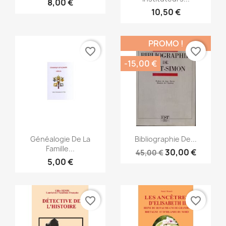
8,00 €
10,50 €
PROMO !
favorite_border
favorite_border
-15,00 €
Aperçu rapide
Aperçu rapide


Généalogie De La
Bibliographie De...
Famille...
30,00 €
45,00 €
5,00 €
favorite_border
favorite_border