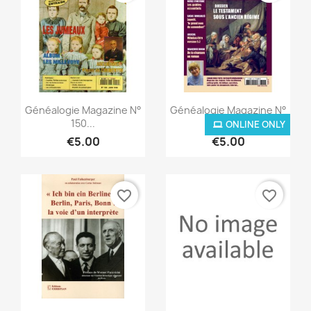
Quick view
Quick view


Généalogie Magazine N°
Généalogie Magazine N°
150...
301...
ONLINE ONLY
€5.00
€5.00
favorite_border
favorite_border