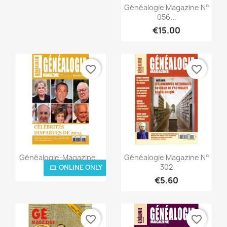
Quick view

Généalogie Magazine N°
056...
€15.00
favorite_border
favorite_border
Quick view
Quick view


Généalogie-Magazine...
Généalogie Magazine N°
302
ONLINE ONLY
€8.00
€5.60
favorite_border
favorite_border