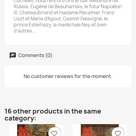
Cochelet, nous rencontrons le tsar Alexandre de
Russie, Eugène de Beauharnais, le futur Napoléon
III, Chateaubriand et madame Récamier, Franz
Liszt et Marie d'Agout, Casimir Delavigne, le
prince Esterhazy, la maréchale Ney et bien
d'autres...
Comments (0)
No customer reviews for the moment.
16 other products in the same
category:
favorite_border
favorite_border