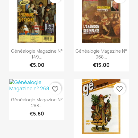
Quick view
Quick view


Généalogie Magazine N°
Généalogie Magazine N°
149...
068...
€5.00
€15.00
favorite_border
favorite_border
Quick view

Généalogie Magazine N°
268...
€5.60