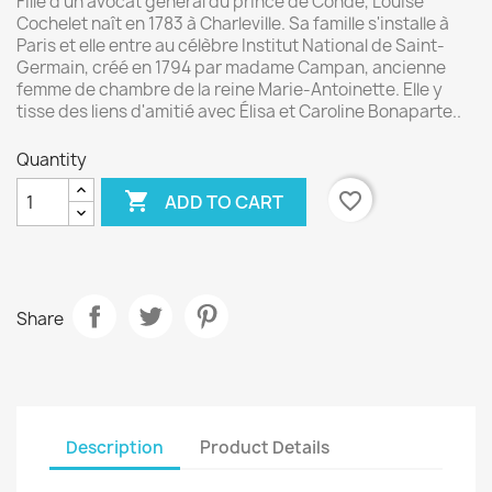
Fille d'un avocat général du prince de Condé, Louise
Cochelet naît en 1783 à Charleville. Sa famille s'installe à
Paris et elle entre au célèbre Institut National de Saint-
Germain, créé en 1794 par madame Campan, ancienne
femme de chambre de la reine Marie-Antoinette. Elle y
tisse des liens d'amitié avec Élisa et Caroline Bonaparte..
Quantity

favorite_border
ADD TO CART
Share
Description
Product Details