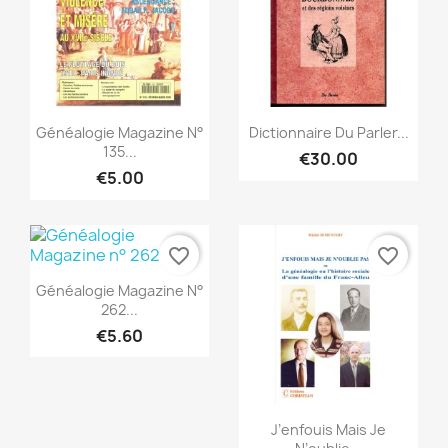
Quick view
Quick view


Généalogie Magazine N°
Dictionnaire Du Parler...
135...
€30.00
€5.00
favorite_border
favorite_border
Quick view

Généalogie Magazine N°
262...
€5.60
Quick view

J’enfouis Mais Je