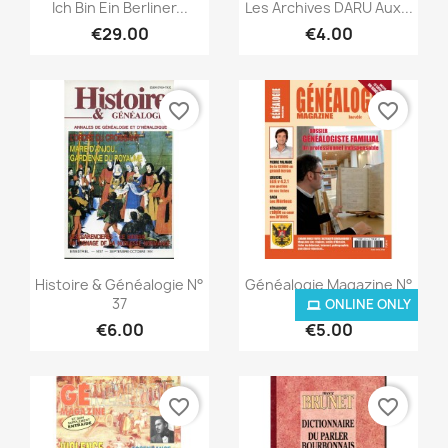
Quick view
Quick view


Ich Bin Ein Berliner...
Les Archives DARU Aux...
€29.00
€4.00
favorite_border
favorite_border
Quick view
Quick view


Histoire & Généalogie N°
Généalogie Magazine N°
37
303-304
ONLINE ONLY
€6.00
€5.00
favorite_border
favorite_border