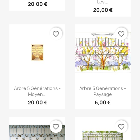
Les...
20,00 €
20,00 €
favorite_border
favorite_border
Aperçu rapide
Aperçu rapide


Arbre 5 Générations -
Arbre 5 Générations -
Moyen...
Paysage
20,00 €
6,00 €
favorite_border
favorite_border