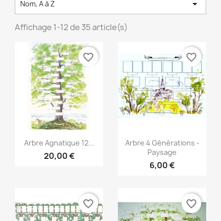

Nom, A à Z
Affichage 1-12 de 35 article(s)
favorite_border
favorite_border
Aperçu rapide
Aperçu rapide


Arbre Agnatique 12...
Arbre 4 Générations -
Paysage
20,00 €
6,00 €
favorite_border
favorite_border