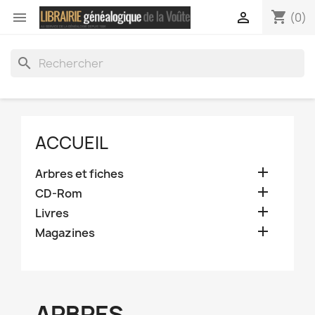
shopping_cart


(0)
search
ACCUEIL

Arbres et fiches

CD-Rom

Livres

Magazines
ARBRES