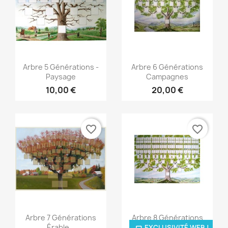
Aperçu rapide
Aperçu rapide


Arbre 5 Générations -
Arbre 6 Générations
Paysage
Campagnes
10,00 €
20,00 €
favorite_border
favorite_border
Aperçu rapide
Aperçu rapide


Arbre 7 Générations
Arbre 8 Générations
Érable...
Village...
EXCLUSIVITÉ WEB !