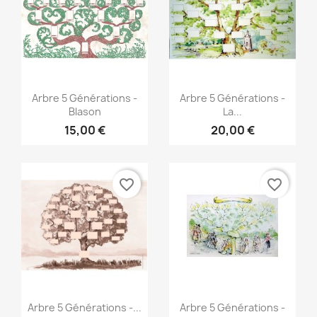
Aperçu rapide
Aperçu rapide


Arbre 5 Générations -
Arbre 5 Générations -
Blason
La...
15,00 €
20,00 €
favorite_border
favorite_border
Aperçu rapide
Aperçu rapide


Arbre 5 Générations -...
Arbre 5 Générations -