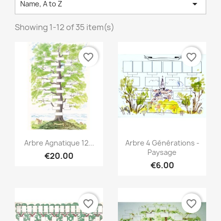

Name, A to Z
Showing 1-12 of 35 item(s)
favorite_border
favorite_border
Quick view
Quick view


Arbre Agnatique 12...
Arbre 4 Générations -
Paysage
€20.00
€6.00
favorite_border
favorite_border