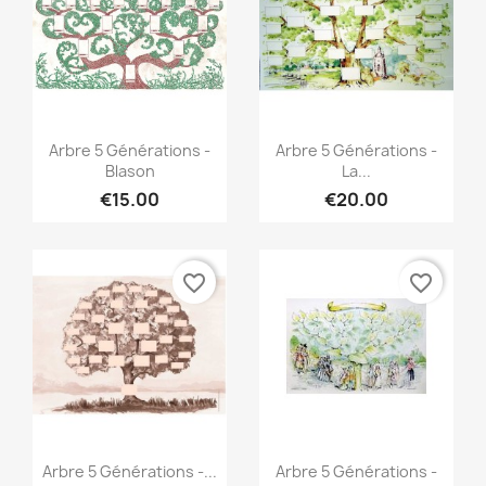
Quick view
Quick view


Arbre 5 Générations -
Arbre 5 Générations -
Blason
La...
€15.00
€20.00
favorite_border
favorite_border
Quick view
Quick view


Arbre 5 Générations -...
Arbre 5 Générations -