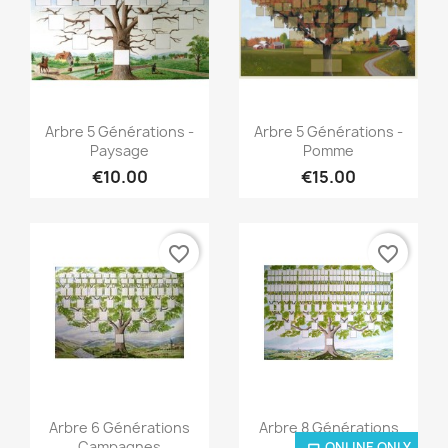
Quick view
Quick view


Arbre 5 Générations -
Arbre 5 Générations -
Paysage
Pomme
€10.00
€15.00
favorite_border
favorite_border
Quick view
Quick view


Arbre 6 Générations
Arbre 8 Générations
Campagnes
Village...
ONLINE ONLY