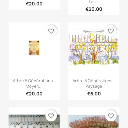
Les...
€20.00
€20.00
favorite_border
favorite_border
Quick view
Quick view


Arbre 5 Générations -
Arbre 5 Générations -
Moyen...
Paysage
€20.00
€6.00
favorite_border
favorite_border