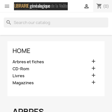
shopping_cart


(0)
search
HOME

Arbres et fiches

CD-Rom

Livres

Magazines
ARBRES