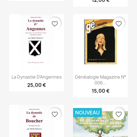
12,00 €
favorite_border
favorite_border
Aperçu rapide
Aperçu rapide


La Dynastie D'Angennes
Généalogie Magazine N°
006...
25,00 €
15,00 €
NOUVEAU
favorite_border
favorite_border