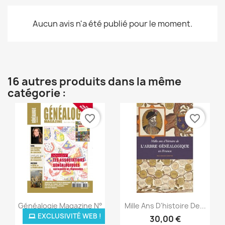
Aucun avis n'a été publié pour le moment.
16 autres produits dans la même
catégorie :
favorite_border
favorite_border
Aperçu rapide
Aperçu rapide


Généalogie Magazine N°
Mille Ans D'histoire De...
300...
EXCLUSIVITÉ WEB !
30,00 €