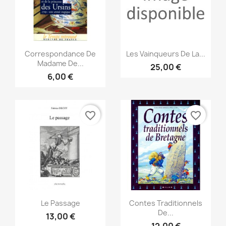
Aperçu rapide
Aperçu rapide


Correspondance De
Les Vainqueurs De La...
Madame De...
25,00 €
6,00 €
favorite_border
favorite_border
Aperçu rapide
Aperçu rapide


Le Passage
Contes Traditionnels
De...
13,00 €