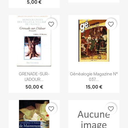
5,00 €
favorite_border
favorite_border
Aperçu rapide
Aperçu rapide


GRENADE-SUR-
Généalogie Magazine N°
L'ADOUR...
037...
50,00 €
15,00 €
favorite_border
favorite_border