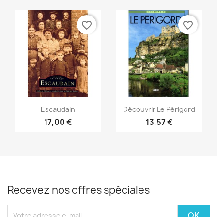
favorite_border
favorite_border
Aperçu rapide
Aperçu rapide


Escaudain
Découvrir Le Périgord
17,00 €
13,57 €
Recevez nos offres spéciales