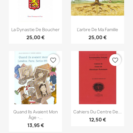
Aperçu rapide
Aperçu rapide


La Dynastie De Boucher
L'arbre De Ma Famille
25,00 €
25,00 €
favorite_border
favorite_border
Aperçu rapide
Aperçu rapide


Quand Ils Avaient Mon
Cahiers Du Centre De...
Âge -...
12,50 €
13,95 €