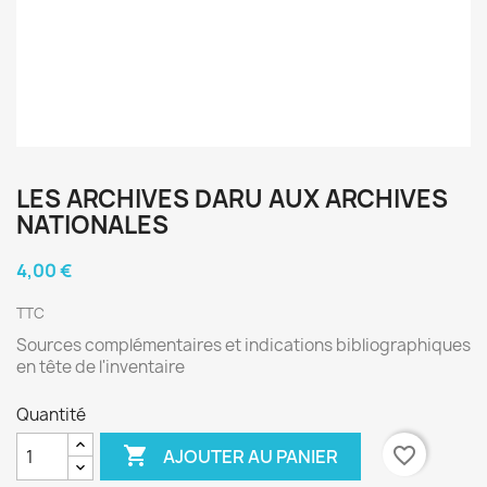
LES ARCHIVES DARU AUX ARCHIVES
NATIONALES
4,00 €
TTC
Sources complémentaires et indications bibliographiques
en tête de l'inventaire
Quantité

favorite_border
AJOUTER AU PANIER