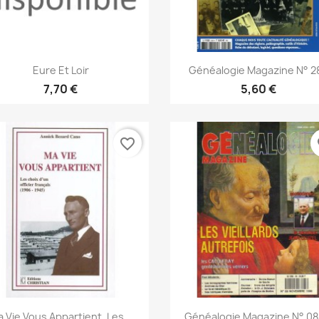
Aperçu rapide
Aperçu rapide


Eure Et Loir
Généalogie Magazine N° 2
7,70 €
5,60 €
favorite_border
fa
Aperçu rapide
Aperçu rapide


 Vie Vous Appartient. Les...
Généalogie Magazine N° 088