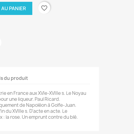
favorite_border
 AU PANIER
ls du produit
trie en France aux XVIe-XVIIIe s. Le Noyau
pour une liqueur. Paul Ricard.
quement de Napoléon à Golfe-Juan.
in du XVIIIe s. D'acte en acte. Le
: la rose. Un emprunt contre du blé.