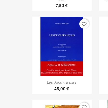
7,50 €
favorite_border
Aperçu rapide

Les Ducs Français
45,00 €
favorite_border