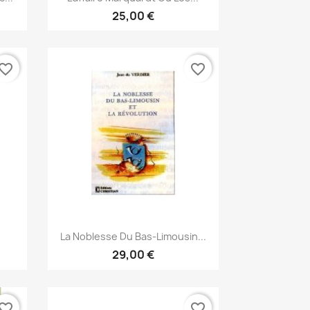
25,00 €
vorite_border
favorite_border
Aperçu rapide

La Noblesse Du Bas-Limousin...
29,00 €
vorite_border
favorite_border