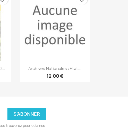
Aperçu rapide

...
Archives Nationales : Etat...
12,00 €
ous trouverez pour cela nos