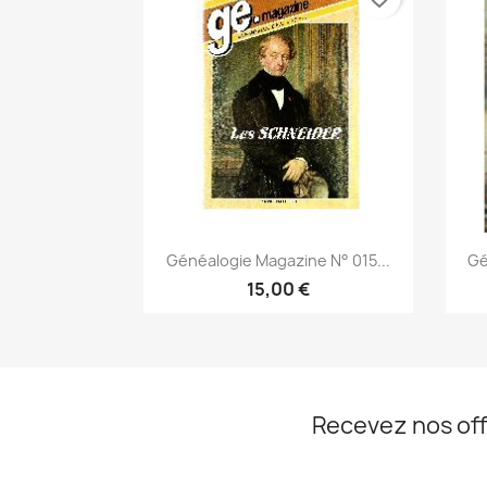
Aperçu rapide

Généalogie Magazine N° 015...
Gé
15,00 €
Recevez nos off