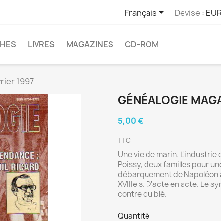

Français
Devise :
EUR
CHES
LIVRES
MAGAZINES
CD-ROM
rier 1997
GÉNÉALOGIE MAGAZI
5,00 €
TTC
Une vie de marin. L'industrie
Poissy, deux familles pour un
débarquement de Napoléon à G
XVIIIe s. D'acte en acte. Le 
contre du blé.
Quantité