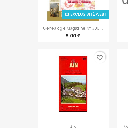
EXCLUSIVITÉ WEB !
Aperçu rapide

Généalogie Magazine N° 300...
5,00 €
favorite_border
Aperçu rapide

Ain
Ma