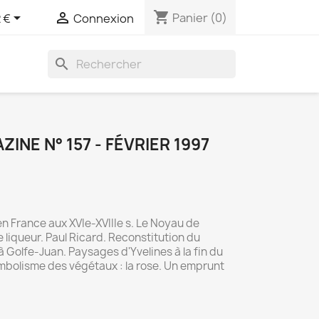
shopping_cart


Panier
(0)
 €
Connexion
search
NE N° 157 - FÉVRIER 1997
 en France aux XVIe-XVIIIe s. Le Noyau de
e liqueur. Paul Ricard. Reconstitution du
olfe-Juan. Paysages d'Yvelines à la fin du
symbolisme des végétaux : la rose. Un emprunt