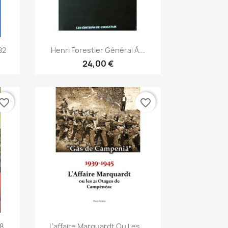
Aperçu rapide

82
Henri Forestier Général À...
24,00 €
vorite_border
favorite_border
Aperçu rapide

...
L’affaire Marquardt Ou Les...