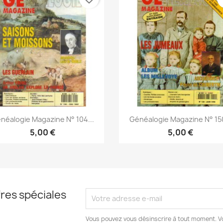
Aperçu rapide
Aperçu rapide


néalogie Magazine N° 104...
Généalogie Magazine N° 150
5,00 €
5,00 €
res spéciales
Vous pouvez vous désinscrire à tout moment. V