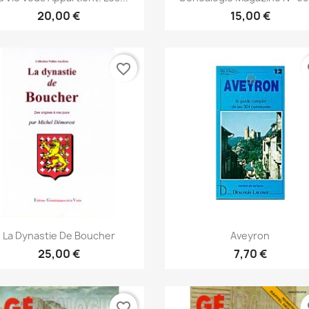
20,00 €
15,00 €
favorite_border
fa
Aperçu rapide
Aperçu rapide


La Dynastie De Boucher
Aveyron
25,00 €
7,70 €
favorite_border
fa