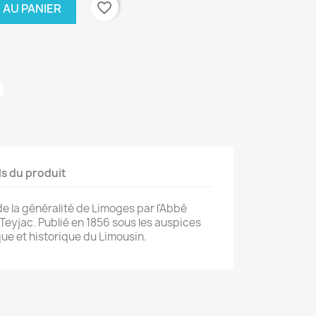
favorite_border
 AU PANIER
ls du produit
de la généralité de Limoges par l'Abbé
eyjac. Publié en 1856 sous les auspices
que et historique du Limousin.