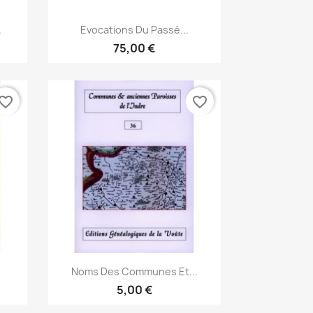
Aperçu rapide

.
Evocations Du Passé...
75,00 €
vorite_border
favorite_border
Aperçu rapide

Noms Des Communes Et...
5,00 €