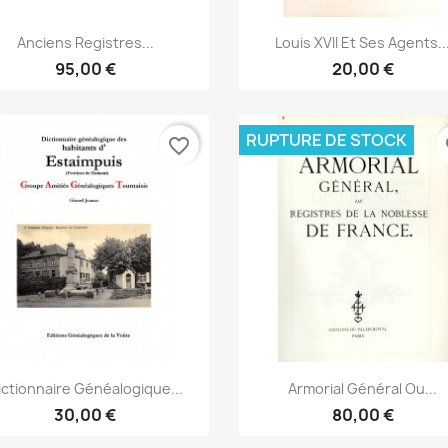
Aperçu rapide
Aperçu rapide


Anciens Registres...
Louis XVII Et Ses Agents..
95,00 €
20,00 €
RUPTURE DE STOCK
favorite_border
fa
Aperçu rapide
Aperçu rapide


ictionnaire Généalogique...
Armorial Général Ou...
30,00 €
80,00 €