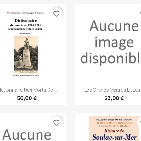
favorite_border
fa
Aperçu rapide
Aperçu rapide


ictionnaire Des Morts De...
Les Grands Maîtres Et Les.
50,00 €
23,00 €
favorite_border
fa