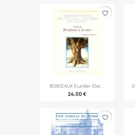
favorite_border
Aperçu rapide

BORDEAUX À La Mer (de)...
D
24,00 €
favorite_border