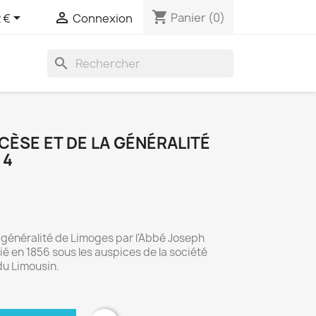
shopping_cart


Panier
(0)
 €
Connexion
search
OCÈSE ET DE LA GÉNÉRALITÉ
 4
a généralité de Limoges par l'Abbé Joseph
é en 1856 sous les auspices de la société
du Limousin.