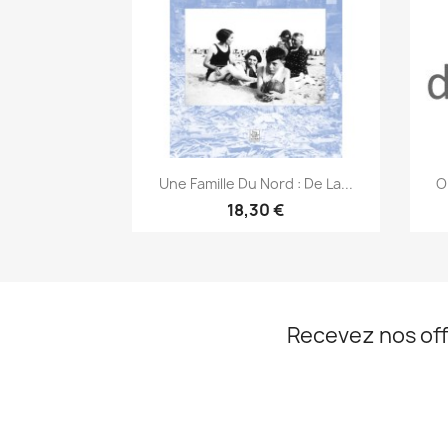
Aperçu rapide

Une Famille Du Nord : De La...
O
18,30 €
Recevez nos off