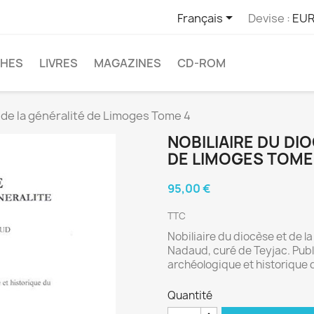

Français
Devise :
EUR
CHES
LIVRES
MAGAZINES
CD-ROM
t de la généralité de Limoges Tome 4
NOBILIAIRE DU DI
DE LIMOGES TOME
95,00 €
TTC
Nobiliaire du diocèse et de l
Nadaud, curé de Teyjac. Publi
archéologique et historique 
Quantité