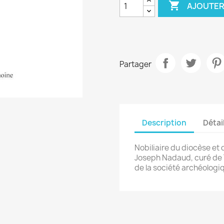

AJOUTER
Partager
Description
Détai
Nobiliaire du diocèse et 
Joseph Nadaud, curé de T
de la société archéologi