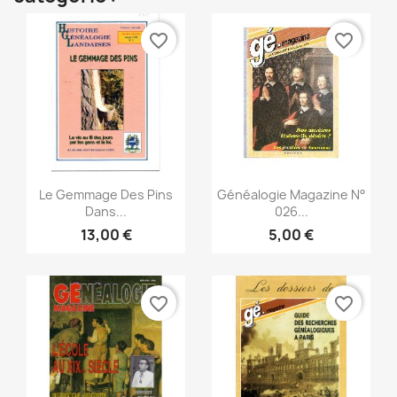
favorite_border
favorite_border
Aperçu rapide
Aperçu rapide


Le Gemmage Des Pins
Généalogie Magazine N°
Dans...
026...
13,00 €
5,00 €
favorite_border
favorite_border