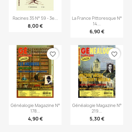
Aperçu rapide
Aperçu rapide


Racines 35 N° 59 - 3e...
La France Pittoresque N°
14...
8,00 €
6,90 €
favorite_border
favorite_border
Aperçu rapide
Aperçu rapide


Généalogie Magazine N°
Généalogie Magazine N°
178...
219...
4,90 €
5,30 €