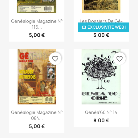
Aperçu rapide
Aperçu rapide


Généalogie Magazine N°
Les Dossiers De Gé-
116...
Magazine...
EXCLUSIVITÉ WEB !
5,00 €
5,00 €
favorite_border
favorite_border
Aperçu rapide
Aperçu rapide


Généalogie Magazine N°
Généa'60 N° 14
084...
8,00 €
5,00 €