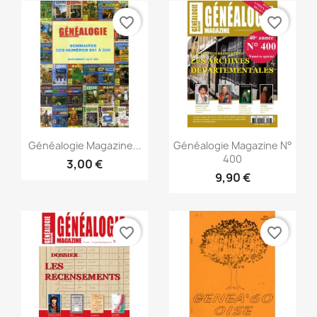
favorite_border
favorite_border
Aperçu rapide
Aperçu rapide


Généalogie Magazine...
Généalogie Magazine N°
400
3,00 €
9,90 €
favorite_border
favorite_border