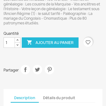
généalogie : Les cousins de la Marquise - Vos ancêtres et
l'Histoire - Votre leçon de généalogie : Le testament sous
l'Ancien Régime (1) : le salut tarifé - Paléographie : La
mariage du Congolais - Onomastique : Plus de 80
patronymes étudiés.
Quantité

favorite_border
AJOUTER AU PANIER
Partager
Description
Détails du produit