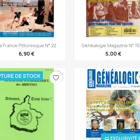
Aperçu rapide
Aperçu rapide


a France Pittoresque N° 22
Généalogie Magazine N° 157
6,90 €
5,00 €
TURE DE STOCK
favorite_border
fa
EXCLUSIVITÉ 