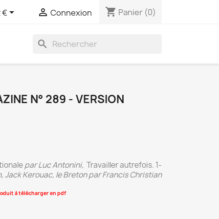
shopping_cart


Panier
(0)
 €
Connexion
search
INE N° 289 - VERSION
tionale
par Luc Antonini,
Travailler autrefois. 1-
n, Jack Kerouac, le Breton
par Francis Christian
oduit à télécharger en pdf