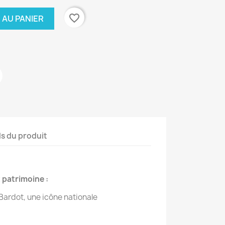
favorite_border
 AU PANIER
ls du produit
 patrimoine :
 Bardot, une icône nationale