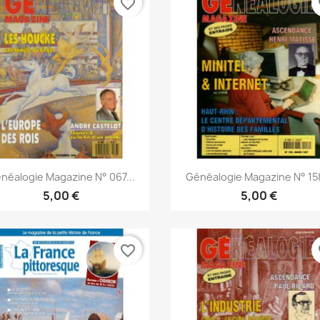
favorite_border
fa
Aperçu rapide
Aperçu rapide


néalogie Magazine N° 067...
Généalogie Magazine N° 158
5,00 €
5,00 €
favorite_border
fa