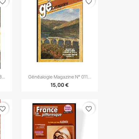
vorite_border
favorite_border
Aperçu rapide

...
Généalogie Magazine N° 011...
15,00 €
vorite_border
favorite_border