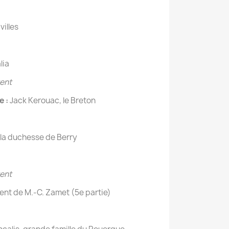
villes
alia
vent
e :
Jack Kerouac, le Breton
la duchesse de Berry
vent
ent de M.-C. Zamet (5e partie)