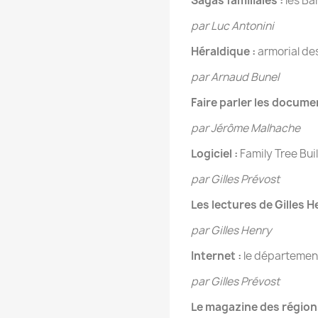
Sagas familiales :
les Ba
par Luc Antonini
Héraldique :
armorial de
par Arnaud Bunel
Faire parler les docume
par Jérôme Malhache
Logiciel :
Family Tree Bui
par Gilles Prévost
Les lectures de Gilles 
par Gilles Henry
Internet :
le département
par Gilles Prévost
Le magazine des région