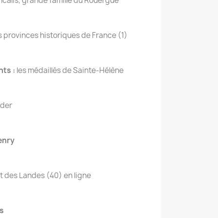
ncalis, grande famille du Rouergue
s provinces historiques de France (1)
nts :
les médaillés de Sainte-Hélène
lder
Henry
 des Landes (40) en ligne
s