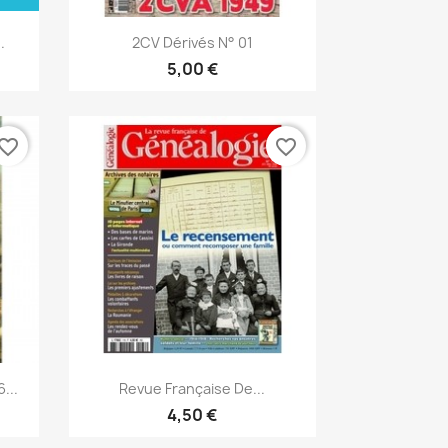
Aperçu rapide

.
2CV Dérivés N° 01
5,00 €
vorite_border
favorite_border
Aperçu rapide

...
Revue Française De...
4,50 €