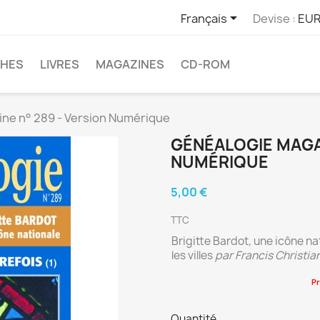

Français
Devise :
EUR
CHES
LIVRES
MAGAZINES
CD-ROM
ne n° 289 - Version Numérique
GÉNÉALOGIE MAGAZ
NUMÉRIQUE
5,00 €
TTC
Brigitte Bardot, une icône na
les villes
par Francis Christia
Pr
Quantité