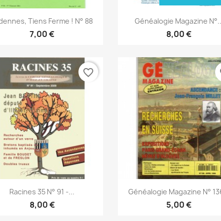
Aperçu rapide
Aperçu rapide


dennes, Tiens Ferme ! N° 88
Généalogie Magazine N°..
7,00 €
8,00 €
favorite_border
fa
Aperçu rapide
Aperçu rapide


Racines 35 N° 91 -...
Généalogie Magazine N° 136
8,00 €
5,00 €