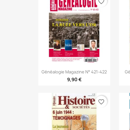
favorite_border
Aperçu rapide

Généalogie Magazine N° 421-422
Gé
9,90 €
favorite_border