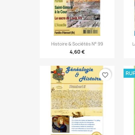
Aperçu rapide

Histoire & Sociétés N° 99
L
4,60 €
RUP
favorite_border