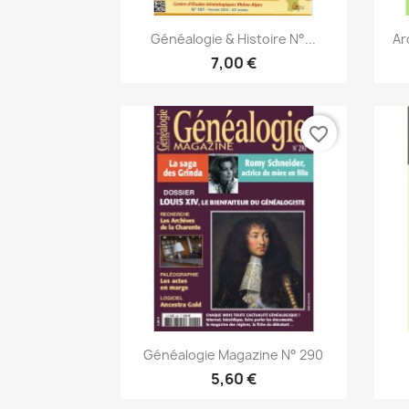
Aperçu rapide

Généalogie & Histoire N°...
Ar
7,00 €
favorite_border
Aperçu rapide

Généalogie Magazine N° 290
5,60 €