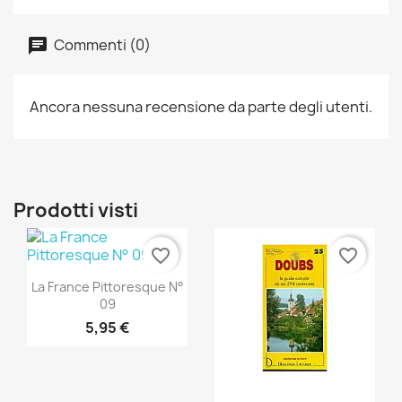
Commenti (0)
Ancora nessuna recensione da parte degli utenti.
Prodotti visti
favorite_border
favorite_border
Anteprima

La France Pittoresque N°
09
5,95 €