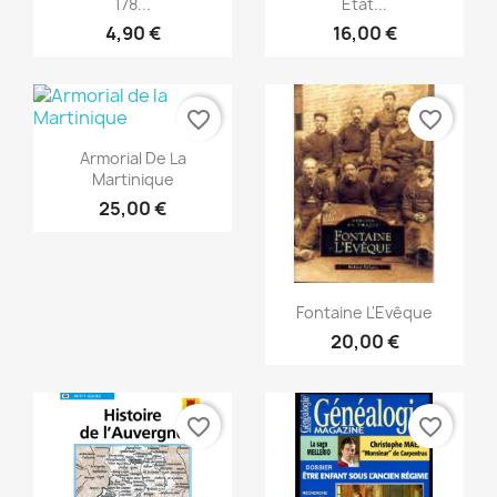
178...
Etat...
4,90 €
16,00 €
favorite_border
favorite_border
Anteprima

Armorial De La
Martinique
25,00 €
Anteprima

Fontaine L'Evêque
20,00 €
favorite_border
favorite_border