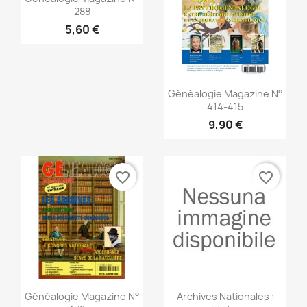
288
5,60 €
Anteprima

Généalogie Magazine N°
414-415
9,90 €
favorite_border
favorite_border
Anteprima
Anteprima


Généalogie Magazine N°
Archives Nationales :