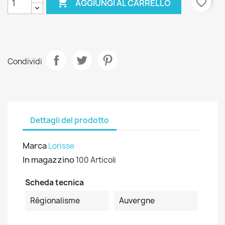

favorite_border
AGGIUNGI AL CARRELLO
Condividi
Dettagli del prodotto
Marca
Lorisse
In magazzino
100 Articoli
Scheda tecnica
Régionalisme
Auvergne