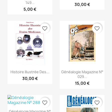
149...
30,00 €
5,00 €
favorite_border
favorite_border
Anteprima
Anteprima


Histoire Illustrée Des...
Généalogie Magazine N°
029...
30,00 €
15,00 €
favorite_border
favorite_border
Anteprima

Généalogie Magazine N°