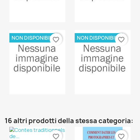
Anteprima
Anteprima


NON DISPONIBILE
NON DISPONIBILE
favorite_border
favorite_border
Anteprima
Anteprima


16 altri prodotti della stessa categoria:
favorite_border
favorite_border