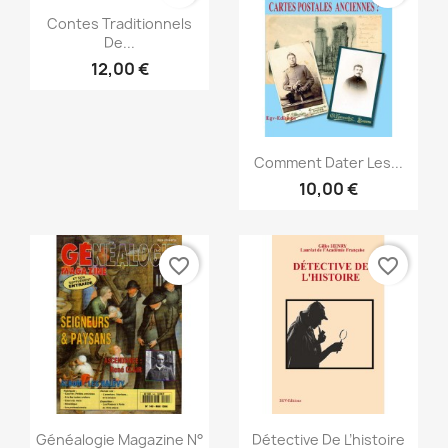
Anteprima

Contes Traditionnels
De...
12,00 €
Anteprima

Comment Dater Les...
10,00 €
favorite_border
favorite_border
Anteprima
Anteprima


Généalogie Magazine N°
Détective De L’histoire