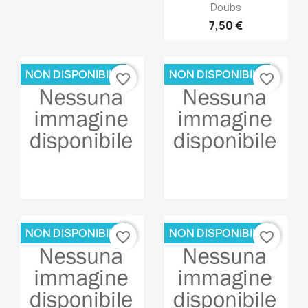
Anteprima

Doubs
7,50 €
NON DISPONIBILE
NON DISPONIBILE
favorite_border
favorite_border
Anteprima
Anteprima


NON DISPONIBILE
NON DISPONIBILE
favorite_border
favorite_border