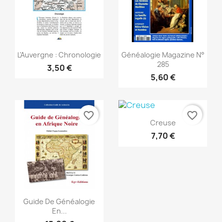
Anteprima
Anteprima


L'Auvergne : Chronologie
Généalogie Magazine N°
285
3,50 €
5,60 €
favorite_border
favorite_border
Anteprima

Creuse
7,70 €
Anteprima

Guide De Généalogie
En...