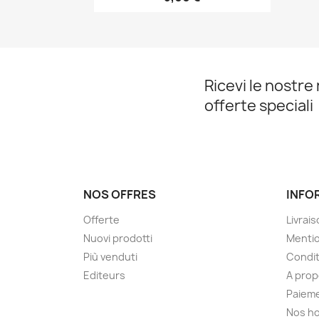
Ricevi le nostre 
offerte speciali
NOS OFFRES
INFO
Offerte
Livrai
Nuovi prodotti
Mentio
Più venduti
Condit
Editeurs
A pro
Paieme
Nos ho