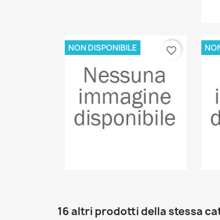
NON DISPONIBILE
NON
favorite_border
Anteprima

16 altri prodotti della stessa c