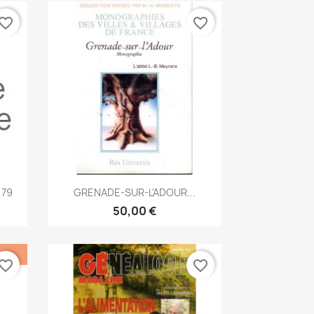
vorite_border
favorite_border
Anteprima

 79
GRENADE-SUR-L'ADOUR...
50,00 €
vorite_border
favorite_border