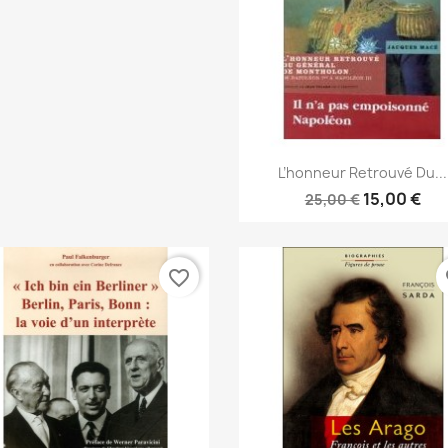
Anteprima

L’honneur Retrouvé Du...
15,00 €
25,00 €
favorite_border
fa