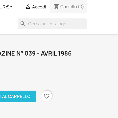
shopping_cart


Carrello
(0)
UR €
Accedi
search
INE N° 039 - AVRIL 1986
favorite_border
I AL CARRELLO