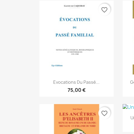
favorite_border
Anteprima

Evocations Du Passé...
G
75,00 €
favorite_border
U