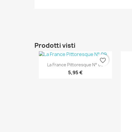
Prodotti visti
favorite_border
Anteprima

La France Pittoresque N° 09
5,95 €