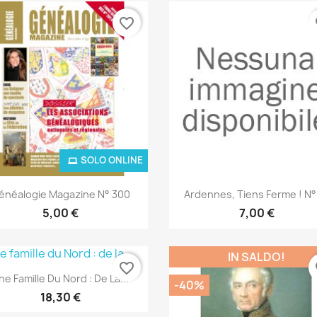
favorite_border
fa
SOLO ONLINE
Anteprima
Anteprima


énéalogie Magazine N° 300
Ardennes, Tiens Ferme ! N°
5,00 €
7,00 €
IN SALDO!
favorite_border
fa
Anteprima

ne Famille Du Nord : De La...
-40%
18,30 €