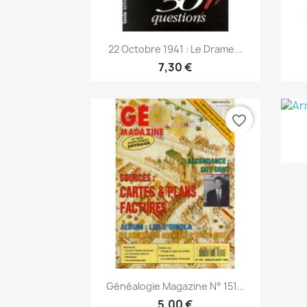
Anteprima

22 Octobre 1941 : Le Drame...
7,30 €
favorite_border
Anteprima

Généalogie Magazine N° 151...
5,00 €