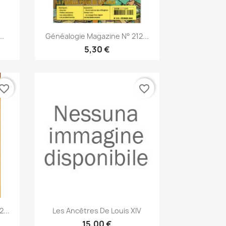
Anteprima

..
Généalogie Magazine N° 212...
5,30 €
vorite_border
favorite_border
Anteprima

...
Les Ancêtres De Louis XIV
15,00 €