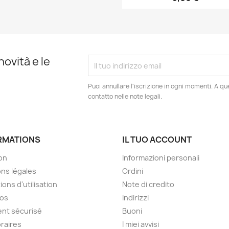
novità e le
Puoi annullare l'iscrizione in ogni momenti. A qu
contatto nelle note legali.
RMATIONS
IL TUO ACCOUNT
son
Informazioni personali
ns légales
Ordini
ions d'utilisation
Note di credito
pos
Indirizzi
nt sécurisé
Buoni
raires
I miei avvisi