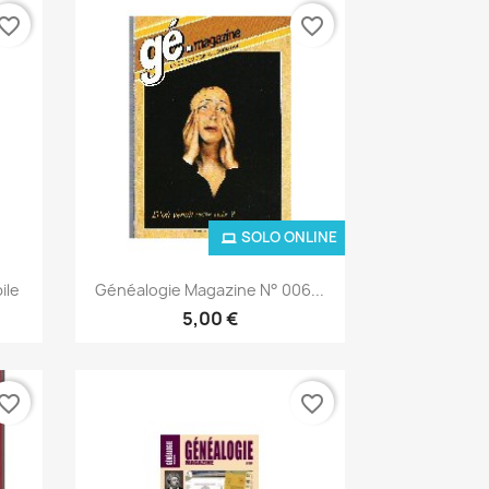
vorite_border
favorite_border
SOLO ONLINE
Anteprima

ile
Généalogie Magazine N° 006...
5,00 €
vorite_border
favorite_border