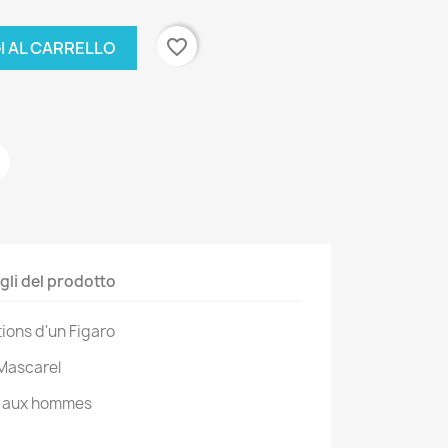
favorite_border
I AL CARRELLO
gli del prodotto
tions d'un Figaro
Mascarel
é aux hommes