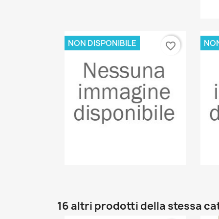
NON DISPONIBILE
NON
favorite_border
Anteprima

16 altri prodotti della stessa c