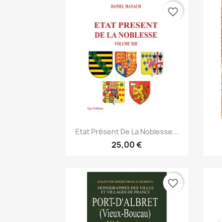
favorite_border
Anteprima

Etat Présent De La Noblesse...
25,00 €
favorite_border