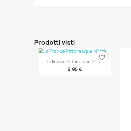
Prodotti visti
favorite_border
Anteprima

La France Pittoresque N° 09
5,95 €