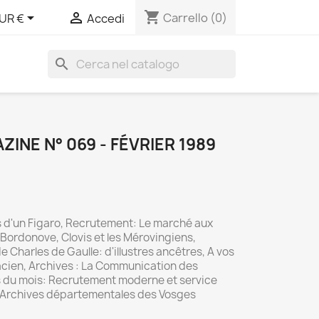
shopping_cart


Carrello
(0)
UR €
Accedi
search
INE N° 069 - FÉVRIER 1989
s d'un Figaro, Recrutement: Le marché aux
ordonove, Clovis et les Mérovingiens,
e Charles de Gaulle: d'illustres ancêtres, A vos
cien, Archives : La Communication des
 du mois: Recrutement moderne et service
es Archives départementales des Vosges