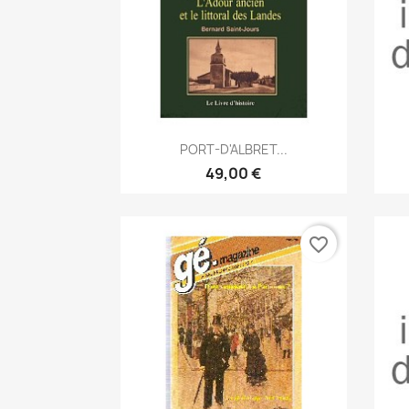
Anteprima

PORT-D'ALBRET...
49,00 €
favorite_border