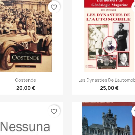
favorite_border
fa
Anteprima
Anteprima


Oostende
Les Dynasties De L’automob
20,00 €
25,00 €
favorite_border
fa