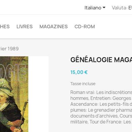

Italiano
Valuta:
E
CHES
LIVRES
MAGAZINES
CD-ROM
ier 1989
GÉNÉALOGIE MAGAZ
15,00 €
Tasse incluse
Roman vrai: Les indiscrétion
hommes, Entretien: Georges B
Ascendance: Les petits-fils d
plumes: Le grenadier pharma
documents d'archives, Cours
militaire, Tour de France: L