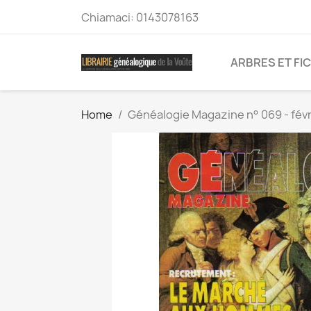
Chiamaci:
0143078163
ARBRES ET FI
Home
Généalogie Magazine n° 069 - févr