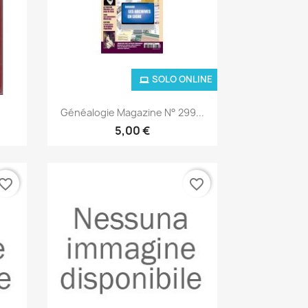
SOLO ONLINE
Anteprima

.
Généalogie Magazine N° 299...
5,00 €
vorite_border
favorite_border