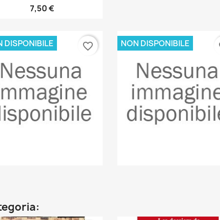
7,50 €
 DISPONIBILE
NON DISPONIBILE
favorite_border
fa
Anteprima
Anteprima


ategoria: