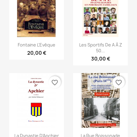
Anteprima
Anteprima


Fontaine L'Evêque
Les Sportifs De A À Z
50...
20,00 €
30,00 €
favorite_border
favorite_border
Anteprima
Anteprima


La Dynastie D'Apchier
La Rue Boissonade