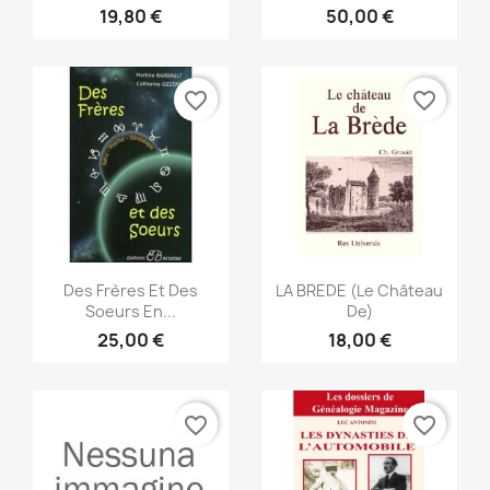
19,80 €
50,00 €
favorite_border
favorite_border
Anteprima
Anteprima


Des Frères Et Des
LA BREDE (Le Château
Soeurs En...
De)
25,00 €
18,00 €
favorite_border
favorite_border