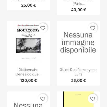
(Paris...
25,00 €
40,00 €
favorite_border
favorite_border
Anteprima
Anteprima


Dictionnaire
Guide Des Patronymes
Généalogique...
Juifs
120,00 €
23,00 €
favorite_border
favorite_border