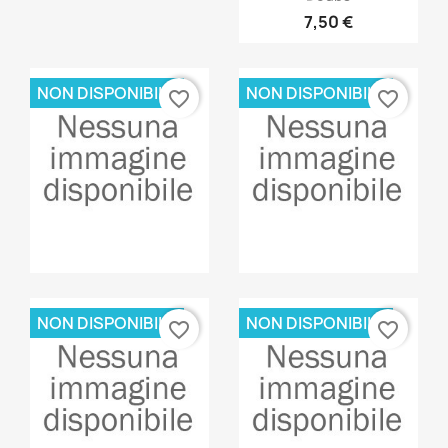
7,50 €
NON DISPONIBILE
NON DISPONIBILE
favorite_border
favorite_border
Anteprima
Anteprima


NON DISPONIBILE
NON DISPONIBILE
favorite_border
favorite_border