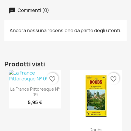
Commenti (0)
Ancora nessuna recensione da parte degli utenti.
Prodotti visti
favorite_border
favorite_border
Anteprima

La France Pittoresque N°
09
5,95 €
Anteprima

Doubs