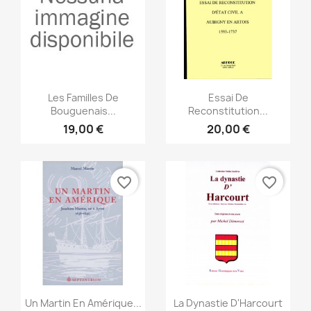
Anteprima
Anteprima


Les Familles De
Essai De
Bouguenais...
Reconstitution...
19,00 €
20,00 €
favorite_border
favorite_border
Anteprima
Anteprima


Un Martin En Amérique...
La Dynastie D'Harcourt