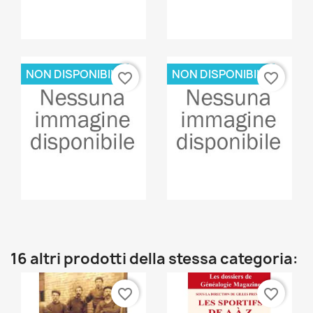
Anteprima
Anteprima


NON DISPONIBILE
NON DISPONIBILE
favorite_border
favorite_border
Anteprima
Anteprima


16 altri prodotti della stessa categoria:
favorite_border
favorite_border