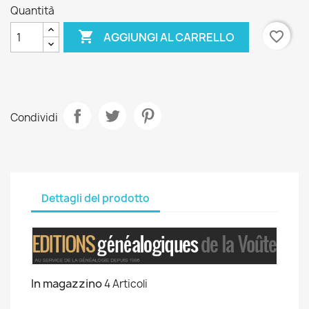
Quantità

favorite_border
AGGIUNGI AL CARRELLO
Condividi
Dettagli del prodotto
In magazzino
4 Articoli