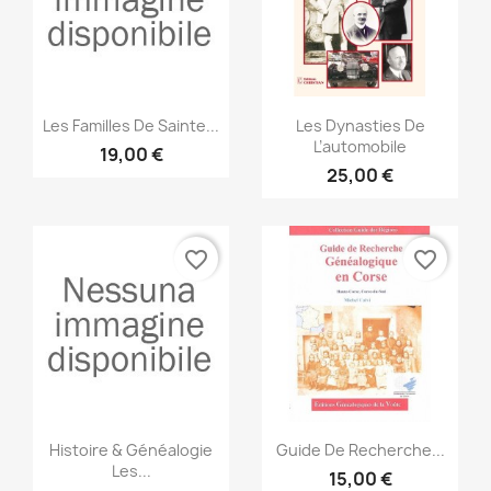
Anteprima
Anteprima


Les Familles De Sainte...
Les Dynasties De
L’automobile
19,00 €
25,00 €
favorite_border
favorite_border
Anteprima
Anteprima


Histoire & Généalogie
Guide De Recherche...
Les...
15,00 €