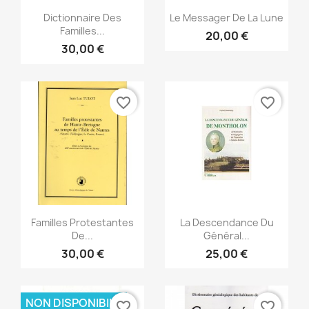
Anteprima
Anteprima


Dictionnaire Des
Le Messager De La Lune
Familles...
20,00 €
30,00 €
favorite_border
favorite_border
Anteprima
Anteprima


Familles Protestantes
La Descendance Du
De...
Général...
30,00 €
25,00 €
NON DISPONIBILE
favorite_border
favorite_border