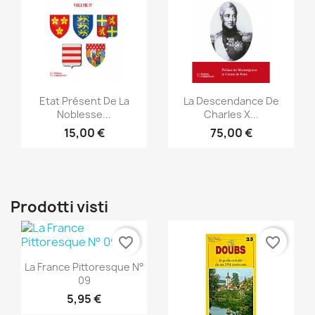
Anteprima
Anteprima


Etat Présent De La
La Descendance De
Noblesse...
Charles X...
15,00 €
75,00 €
Prodotti visti
favorite_border
favorite_border
Anteprima

La France Pittoresque N°
09
5,95 €