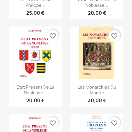
Philippe...
Noblesse...
25,00 €
20,00 €
favorite_border
favorite_border
Anteprima
Anteprima


Etat Présent De La
Les Monarchies Du
Noblesse...
Monde
20,00 €
30,00 €
favorite_border
favorite_border