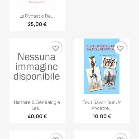
Anteprima

La Dynastie De...
25,00 €
favorite_border
favorite_border
Anteprima
Anteprima


Histoire & Généalogie
Tout Savoir Sur Un
Les...
Ancêtre...
40,00 €
10,00 €