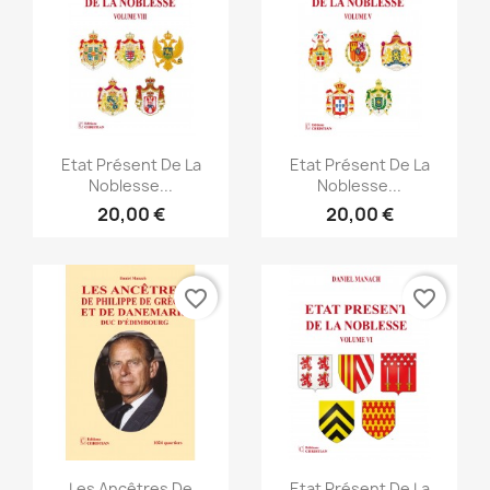
Anteprima
Anteprima


Etat Présent De La
Etat Présent De La
Noblesse...
Noblesse...
20,00 €
20,00 €
favorite_border
favorite_border
Anteprima
Anteprima


Les Ancêtres De
Etat Présent De La