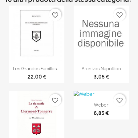
favorite_border
favorite_border
Anteprima
Anteprima


Les Grandes Familles...
Archives Napoléon
22,00 €
3,05 €
favorite_border
favorite_border
Anteprima

Weber
6,85 €