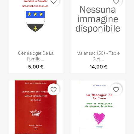
favorite_border
favorite_border
Anteprima
Anteprima


Généalogie De La
Malansac (56) - Table
Famille...
Des...
5,00 €
14,00 €
favorite_border
favorite_border