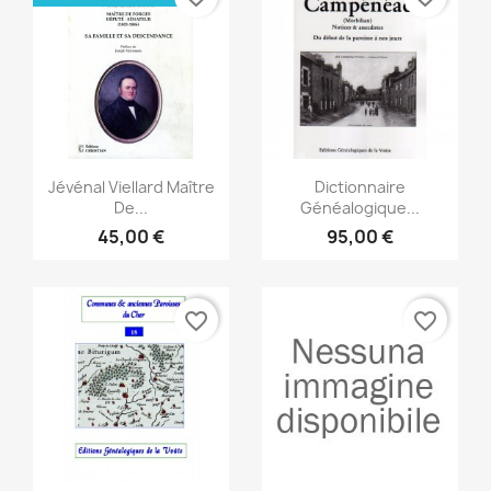
Anteprima
Anteprima


Jévénal Viellard Maître
Dictionnaire
De...
Généalogique...
45,00 €
95,00 €
favorite_border
favorite_border