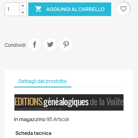

favorite_border
AGGIUNGI AL CARRELLO
Condividi
Dettagli del prodotto
In magazzino
95 Articoli
Scheda tecnica