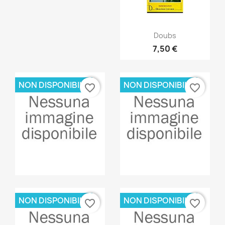
Anteprima

Doubs
7,50 €
NON DISPONIBILE
NON DISPONIBILE
favorite_border
favorite_border
Anteprima
Anteprima


NON DISPONIBILE
NON DISPONIBILE
favorite_border
favorite_border