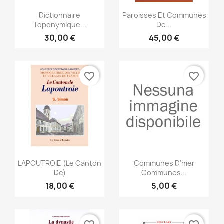
Anteprima
Anteprima


Dictionnaire
Paroisses Et Communes
Toponymique...
De...
30,00 €
45,00 €
favorite_border
favorite_border
Anteprima
Anteprima


LAPOUTROIE (Le Canton
Communes D'hier
De)
Communes...
18,00 €
5,00 €