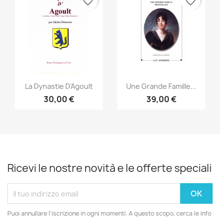
favorite_border
favorite_border
Anteprima
Anteprima


La Dynastie D'Agoult
Une Grande Famille...
30,00 €
39,00 €
Ricevi le nostre novità e le offerte speciali
Puoi annullare l'iscrizione in ogni momenti. A questo scopo, cerca le info