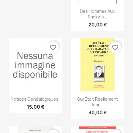
Anteprima

Des Hommes Aux
Racines...
20,00 €
favorite_border
favorite_border
Anteprima
Anteprima


Notices Généalogiques I
Qui Était Réellement
Jean...
15,00 €
30,00 €