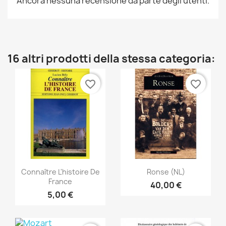
Ancora nessuna recensione da parte degli utenti.
16 altri prodotti della stessa categoria:
favorite_border
favorite_border
Anteprima
Anteprima


Connaître L'histoire De
Ronse (NL)
France
40,00 €
5,00 €