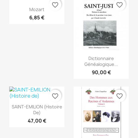
favorite_border
favorite_border
Anteprima

Mozart
6,85 €
Anteprima

Dictionnaire
Généalogique...
90,00 €
favorite_border
favorite_border
Anteprima

SAINT-EMILION (Histoire
De)
47,00 €