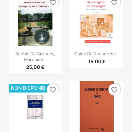
favorite_border
favorite_border
Anteprima
Anteprima


Sophie De Grouchy,
Guide De Recherche...
Marquise...
15,00 €
25,00 €
NON DISPONIBILE
favorite_border
favorite_border