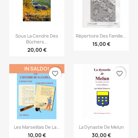
Anteprima
Anteprima


Sous La Cendre Des
Répertoire Des Famille...
Bûchers...
15,00 €
20,00 €
IN SALDO!
favorite_border
favorite_border
Anteprima
Anteprima


Les Marseillais De La...
La Dynastie De Melun
10,00 €
30,00 €