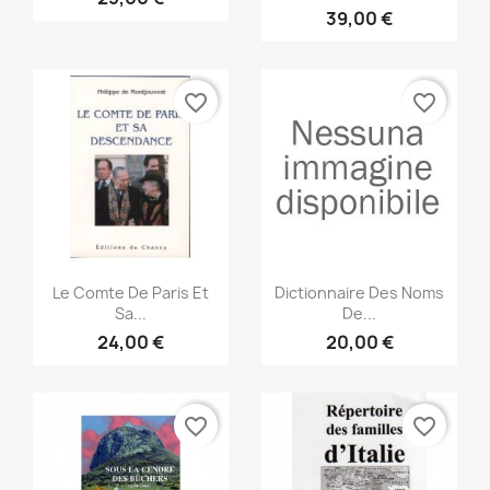
39,00 €
favorite_border
favorite_border
Anteprima
Anteprima


Le Comte De Paris Et
Dictionnaire Des Noms
Sa...
De...
24,00 €
20,00 €
favorite_border
favorite_border