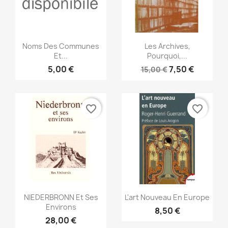
Anteprima
Anteprima


Noms Des Communes
Les Archives,
Et...
Pourquoi,...
5,00 €
7,50 €
15,00 €
favorite_border
favorite_border
Anteprima
Anteprima


NIEDERBRONN Et Ses
L'art Nouveau En Europe
Environs
8,50 €
28,00 €