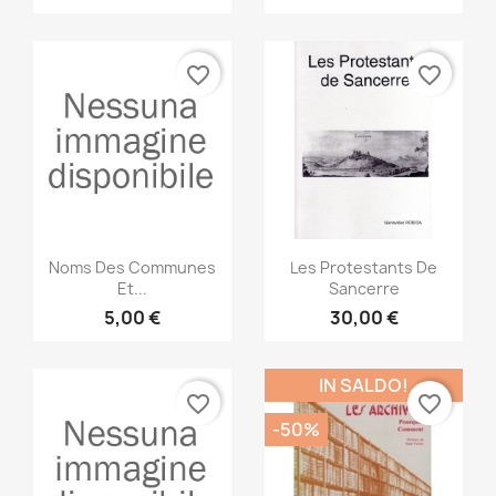
favorite_border
favorite_border
Anteprima
Anteprima


Noms Des Communes
Les Protestants De
Et...
Sancerre
5,00 €
30,00 €
IN SALDO!
favorite_border
favorite_border
-50%