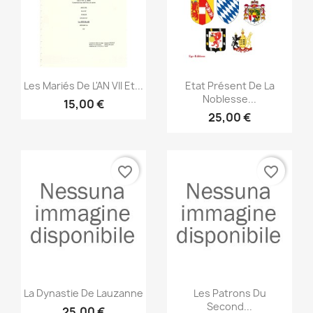
Anteprima
Anteprima


Les Mariés De L'AN VII Et...
Etat Présent De La
Noblesse...
15,00 €
25,00 €
favorite_border
favorite_border
Anteprima
Anteprima


La Dynastie De Lauzanne
Les Patrons Du
Second...
25,00 €