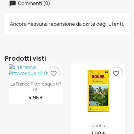
Commenti (0)
Ancora nessuna recensione da parte degli utenti.
Prodotti visti
favorite_border
favorite_border
Anteprima

La France Pittoresque N°
09
5,95 €
Anteprima

Doubs
7,50 €