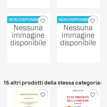
Anteprima
Anteprima


NON DISPONIBILE
NON DISPONIBILE
favorite_border
favorite_border
Anteprima
Anteprima


16 altri prodotti della stessa categoria:
favorite_border
favorite_border