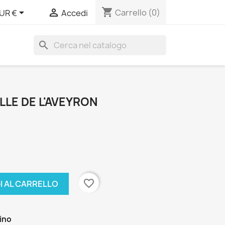
shopping_cart


Carrello
(0)
UR €
Accedi
search
LLE DE L'AVEYRON
favorite_border
I AL CARRELLO
zino