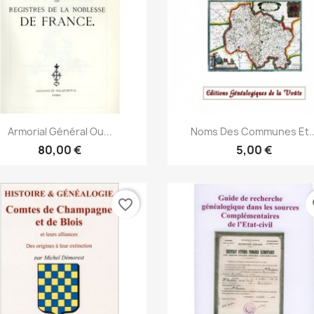
Anteprima
Anteprima


Armorial Général Ou...
Noms Des Communes Et..
80,00 €
5,00 €
favorite_border
fa