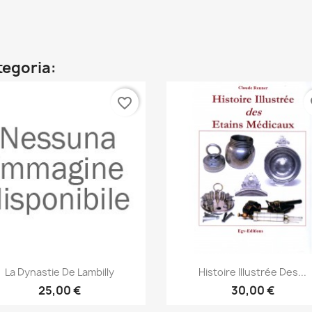
ategoria:
favorite_border
fa
Anteprima
Anteprima


La Dynastie De Lambilly
Histoire Illustrée Des...
25,00 €
30,00 €