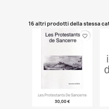
16 altri prodotti della stessa c
favorite_border
Anteprima

Les Protestants De Sancerre
30,00 €