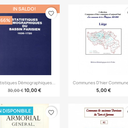
IN SALDO!
favorite_border
fa
,66%
Anteprima
Anteprima


tistiques Démographiques...
Communes D'hier Communes
10,00 €
5,00 €
30,00 €
 DISPONIBILE
favorite_border
fa