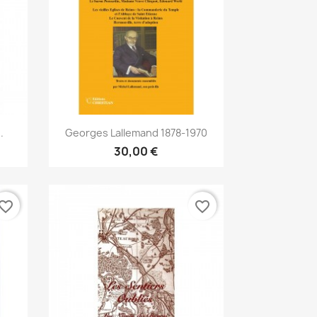
Anteprima

.
Georges Lallemand 1878-1970
30,00 €
vorite_border
favorite_border