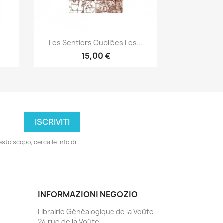
Anteprima

Les Sentiers Oubliées Les...
15,00 €
esto scopo, cerca le info di
INFORMAZIONI NEGOZIO
Librairie Généalogique de la Voûte
24 rue de la Voûte