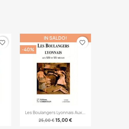
IN SALDO!
vorite_border
favorite_border
-40%
Anteprima

Les Boulangers Lyonnais Aux...
15,00 €
25,00 €