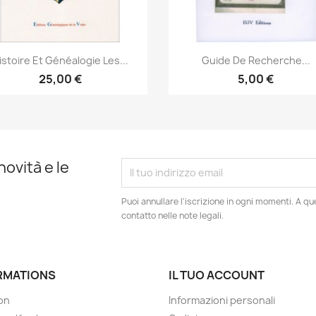
Anteprima
Anteprima


istoire Et Généalogie Les...
Guide De Recherche...
25,00 €
5,00 €
novità e le
Puoi annullare l'iscrizione in ogni momenti. A qu
contatto nelle note legali.
RMATIONS
IL TUO ACCOUNT
son
Informazioni personali