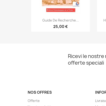
Anteprima

Guide De Recherche...
H
25,00 €
Ricevi le nostre 
offerte speciali
NOS OFFRES
INFO
Offerte
Livrai