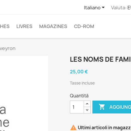

Italiano
Valuta:
E
CHES
LIVRES
MAGAZINES
CD-ROM
Aveyron
LES NOMS DE FAMI
25,00 €
Tasse incluse
Quantità

AGGIUNG

Ultimi articoli in magaz