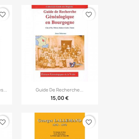
vorite_border
favorite_border
Anteprima

...
Guide De Recherche...
15,00 €
vorite_border
favorite_border