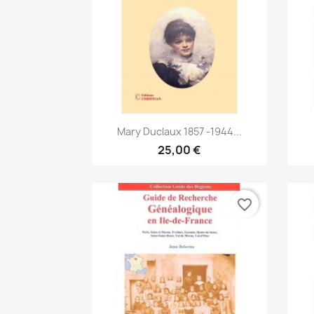
Anteprima

Mary Duclaux 1857 -1944...
25,00 €
favorite_border