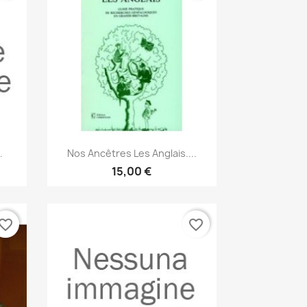
Anteprima

.
Nos Ancêtres Les Anglais....
15,00 €
vorite_border
favorite_border