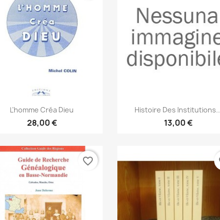
Anteprima
Anteprima


L'homme Créa Dieu
Histoire Des Institutions..
28,00 €
13,00 €
favorite_border
fa