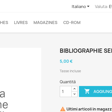

Italiano
Valuta:
E
CHES
LIVRES
MAGAZINES
CD-ROM
e
BIBLIOGRAPHIE SE
5,00 €
Tasse incluse
Quantità

AGGIUNG

Ultimi articoli in magaz