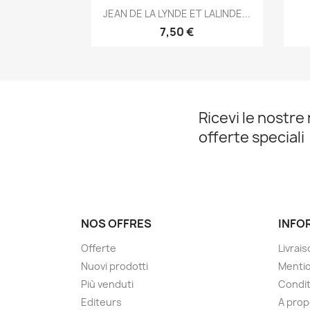
Anteprima

JEAN DE LA LYNDE ET LALINDE...
7,50 €
Ricevi le nostre 
offerte speciali
NOS OFFRES
INFO
Offerte
Livrai
Nuovi prodotti
Mentio
Più venduti
Condit
Editeurs
A pro