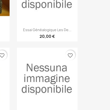
Anteprima

Essai Généalogique Les De...
20,00 €
vorite_border
favorite_border