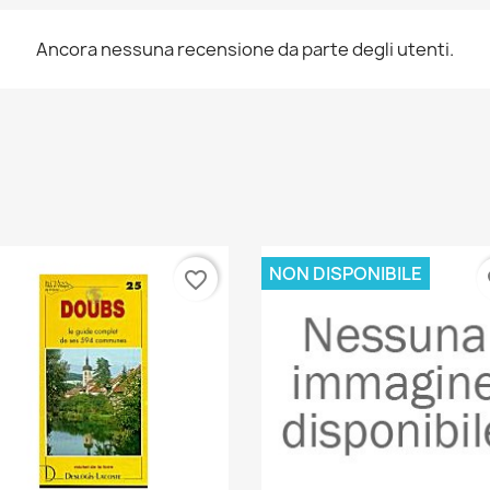
Ancora nessuna recensione da parte degli utenti.
NON DISPONIBILE
favorite_border
fa