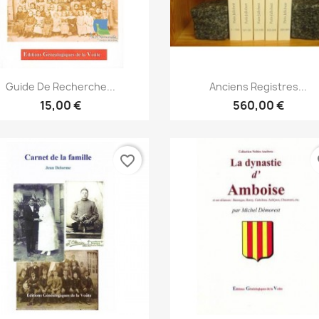
Anteprima
Anteprima


Guide De Recherche...
Anciens Registres...
15,00 €
560,00 €
favorite_border
fa