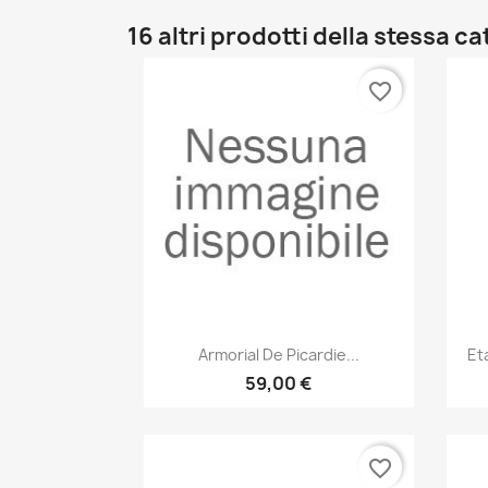
16 altri prodotti della stessa c
favorite_border
Anteprima

Armorial De Picardie...
Et
59,00 €
favorite_border