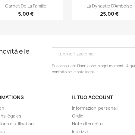
Anteprima
Anteprima


Carnet De La Famille
La Dynastie D'Amboise
5,00 €
25,00 €
novità e le
Puoi annullare l'iscrizione in ogni momenti. A qu
contatto nelle note legali.
RMATIONS
IL TUO ACCOUNT
son
Informazioni personali
ns légales
Ordini
ions d'utilisation
Note di credito
pos
Indirizzi