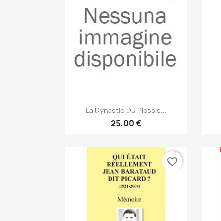
Anteprima

La Dynastie Du Plessis...
25,00 €
favorite_border