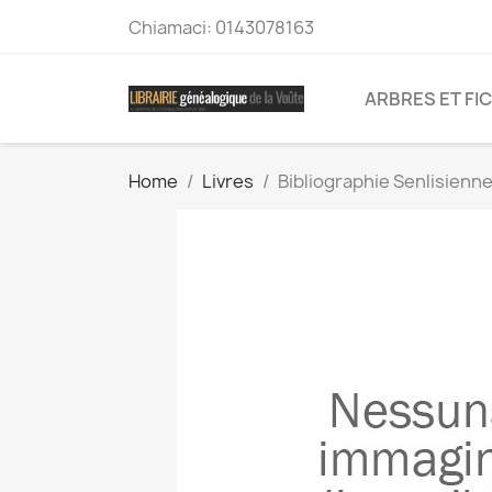
Chiamaci:
0143078163
ARBRES ET FI
Home
Livres
Bibliographie Senlisienn