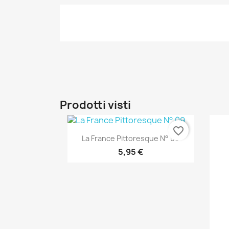
Prodotti visti
favorite_border
Anteprima

La France Pittoresque N° 09
5,95 €