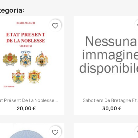
ategoria:
favorite_border
fa
Anteprima
Anteprima


at Présent De La Noblesse...
Sabotiers De Bretagne Et.
20,00 €
30,00 €
favorite_border
fa