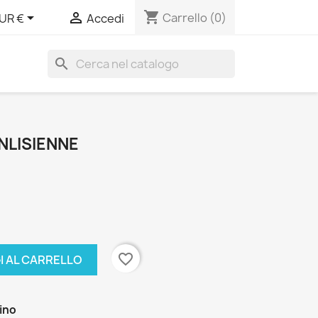
shopping_cart


Carrello
(0)
UR €
Accedi
search
NLISIENNE
favorite_border
I AL CARRELLO
zino