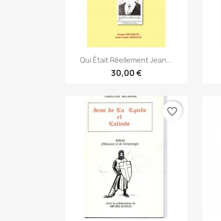
Anteprima

Qui Était Réellement Jean...
30,00 €
favorite_border