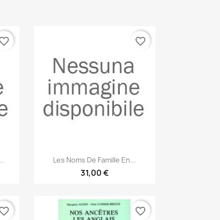
vorite_border
favorite_border
Anteprima

..
Les Noms De Famille En...
31,00 €
vorite_border
favorite_border