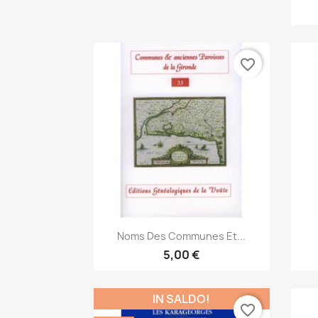
favorite_border
Anteprima

Noms Des Communes Et...
5,00 €
IN SALDO!
favorite_border