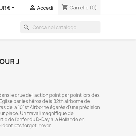
shopping_cart


Carrello
(0)
UR €
Accedi
search
OUR J
ans le crue de l'action point par point lors des
glise par les héros de la 82th airborne de
s de la 101st Airborne égarés d'une précision
ur place. Un travail magnifique de
ie de l'enfer du D-Day à la Hollande en
dont lets forget, never.