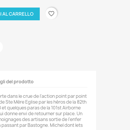
favorite_border
I AL CARRELLO
gli del prodotto
rte dans le crue de l'action point par point
de Ste Mère Eglise par les héros de la 82th
et quelques paras de la 101st Airborne
ui donne envi de retourner sur place. Un
moignages des artisans sortie de l'enfer
n passant par Bastogne. Michel dont lets