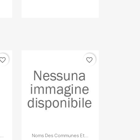
Anteprima

vorite_border
favorite_border
Anteprima

..
Noms Des Communes Et...