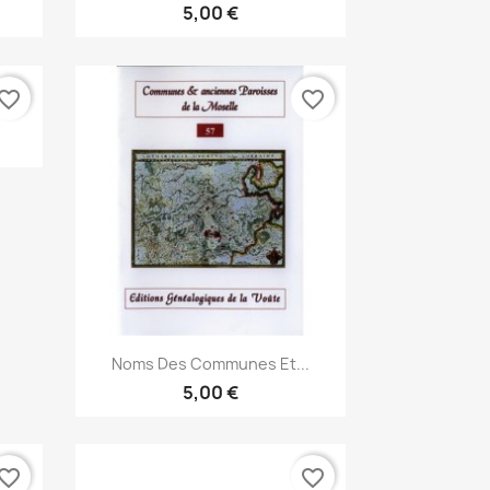
5,00 €
vorite_border
favorite_border
Anteprima

Noms Des Communes Et...
5,00 €
vorite_border
favorite_border