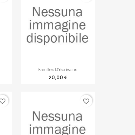
Anteprima

Familles D'écrivains
20,00 €
vorite_border
favorite_border