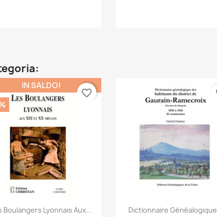
Anteprima
Anteprima


ategoria:
IN SALDO!
favorite_border
fa
0%
Anteprima
Anteprima


s Boulangers Lyonnais Aux...
Dictionnaire Généalogique.