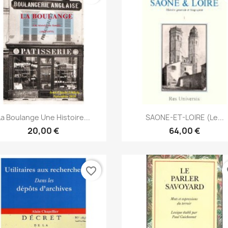
Anteprima
Anteprima


La Boulange Une Histoire...
SAONE-ET-LOIRE (Le...
20,00 €
64,00 €
favorite_border
fa