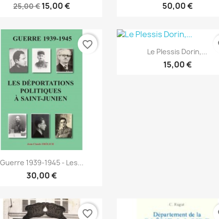
15,00 €
50,00 €
25,00 €
favorite_border
fa
Anteprima

Le Plessis Dorin,...
15,00 €
Anteprima

Guerre 1939-1945 - Les...
30,00 €
favorite_border
fa