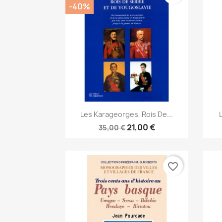
-40%
Anteprima

Les Karageorges, Rois De...
21,00 €
35,00 €
favorite_border