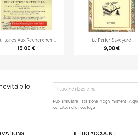
Anteprima
Anteprima


tilitaires Aux Recherches...
Le Parler Savoyard
15,00 €
9,00 €
novità e le
Puoi annullare l'iscrizione in ogni momenti. A qu
contatto nelle note legali.
RMATIONS
IL TUO ACCOUNT