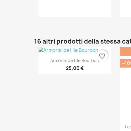
Anteprima

16 altri prodotti della stessa c
favorite_border
Anteprima

Armorial De L'Ile Bourbon
-4
25,00 €
Le