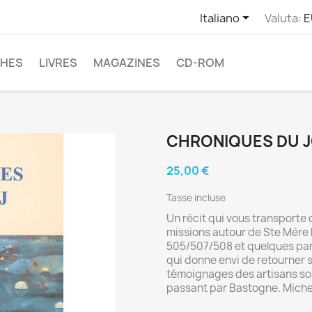

Italiano
Valuta:
E
CHES
LIVRES
MAGAZINES
CD-ROM
CHRONIQUES DU J
25,00 €
Tasse incluse
Un récit qui vous transporte d
missions autour de Ste Mère E
505/507/508 et quelques para
qui donne envi de retourner s
témoignages des artisans sort
passant par Bastogne. Michel 