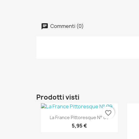
Commenti (0)
Prodotti visti
favorite_border
Anteprima

La France Pittoresque N° 09
5,95 €