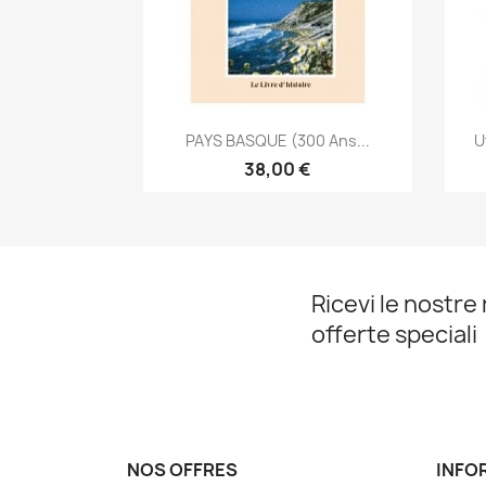
Anteprima

PAYS BASQUE (300 Ans...
U
38,00 €
Ricevi le nostre 
offerte speciali
NOS OFFRES
INFO