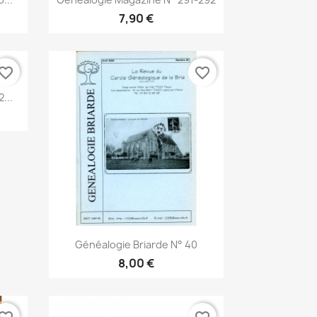
7,90 €
vorite_border
favorite_border
...
Anteprima

Généalogie Briarde N° 40
8,00 €