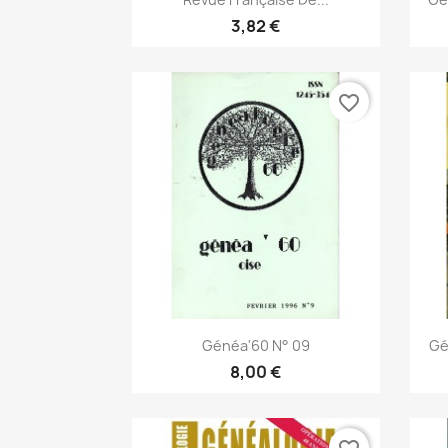
3,82 €
favorite_border
Anteprima

Généa'60 N° 09
Gé
8,00 €