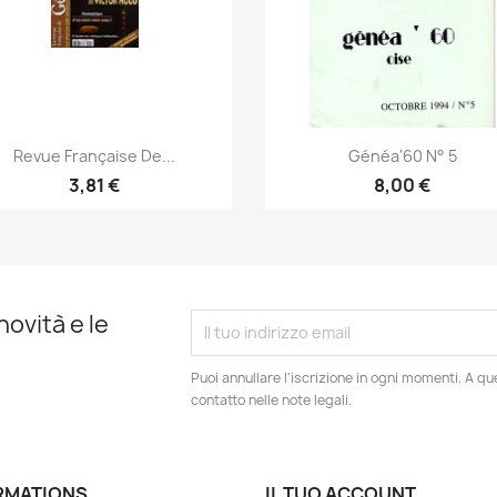
Anteprima
Anteprima


Revue Française De...
Généa'60 N° 5
3,81 €
8,00 €
novità e le
Puoi annullare l'iscrizione in ogni momenti. A qu
contatto nelle note legali.
RMATIONS
IL TUO ACCOUNT