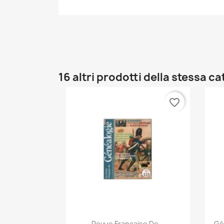
16 altri prodotti della stessa c
favorite_border
Anteprima

Revue Française De...
Gé