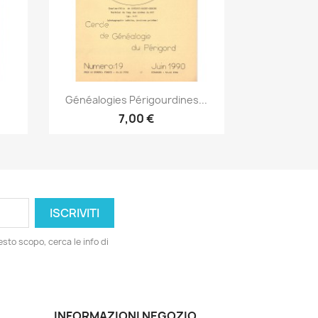
Anteprima

Généalogies Périgourdines...
7,00 €
esto scopo, cerca le info di
INFORMAZIONI NEGOZIO