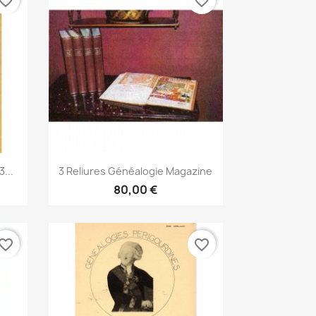
vorite_border
favorite_border
Anteprima

...
3 Reliures Généalogie Magazine
80,00 €
vorite_border
favorite_border