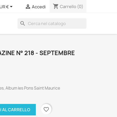
shopping_cart


Carrello
(0)
UR €
Accedi
search
INE N° 218 - SEPTEMBRE
, Album les Pons Saint Maurice
favorite_border
I AL CARRELLO