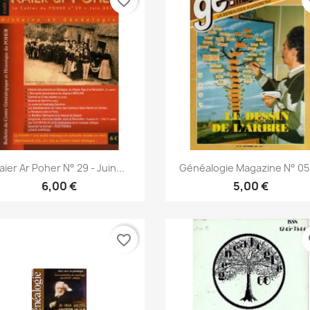
favorite_border
fa
Anteprima
Anteprima


aier Ar Poher N° 29 - Juin...
Généalogie Magazine N° 053
6,00 €
5,00 €
favorite_border
fa