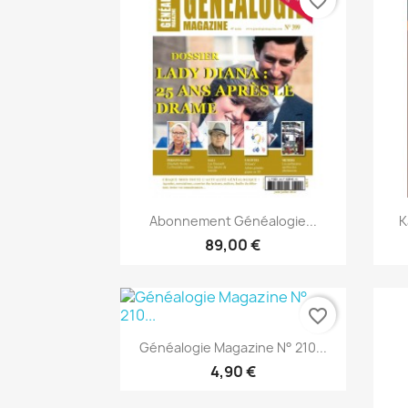
favorite_border
Anteprima

Abonnement Généalogie...
K
89,00 €
favorite_border
Anteprima

Généalogie Magazine N° 210...
4,90 €