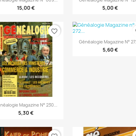
15,00 €
5,00 €
favorite_border
fa
Anteprima

Généalogie Magazine N° 272
5,60 €
Anteprima

néalogie Magazine N° 230...
5,30 €