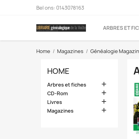
Bel ons:
0143078163
ARBRES ET FI
Home
Magazines
Généalogie Magazi
HOME

Arbres et fiches

CD-Rom

Livres

Magazines