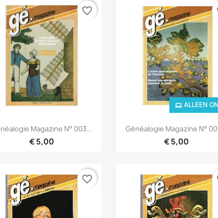
favorite_border
fa
ALLEEN O
Snel bekijken
Snel bekijken


néalogie Magazine N° 003...
Généalogie Magazine N° 004
€ 5,00
€ 5,00
favorite_border
fa