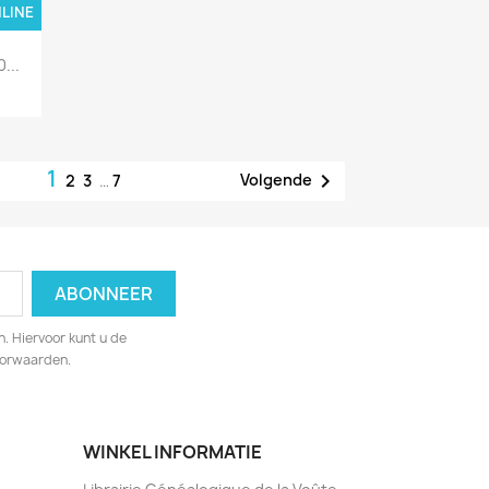
NLINE
ALLEEN ONLINE
...
1

Volgende
2
3
…
7
. Hiervoor kunt u de
oorwaarden.
WINKEL INFORMATIE