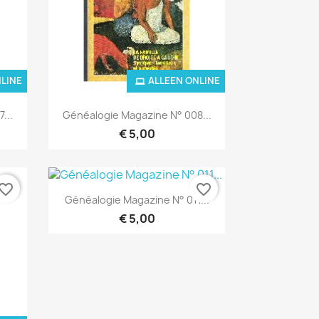
NLINE
ALLEEN ONLINE
Snel bekijken

...
Généalogie Magazine N° 008...
€ 5,00
vorite_border
favorite_border
Snel bekijken

Généalogie Magazine N° 011...
€ 5,00