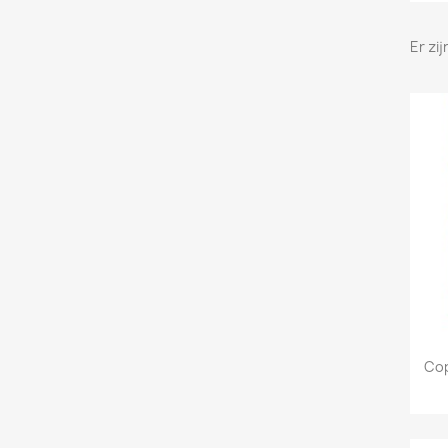
Er zi
Cop