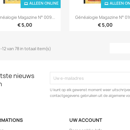
ALLEEN ONLINE
ALLEEN O
Snel bekijken
Snel bekijken


néalogie Magazine N° 009...
Généalogie Magazine N° 010
€ 5,00
€ 5,00
-12 van 78 in totaal item(s)
tste nieuws
n
U kunt op elk gewenst moment weer uitschrijven
contactgegevens gebruiken uit de algemene v
RMATIONS
UW ACCOUNT