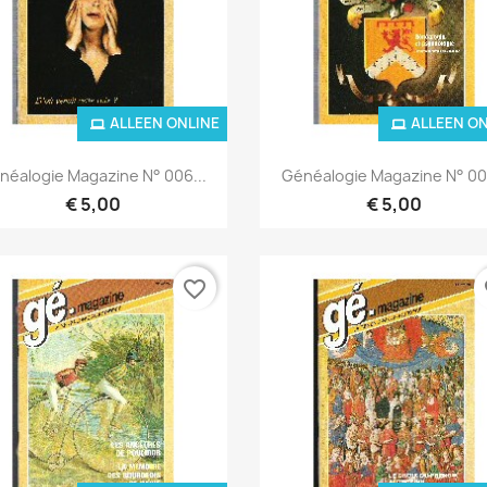
ALLEEN ONLINE
ALLEEN O
Snel bekijken
Snel bekijken


néalogie Magazine N° 006...
Généalogie Magazine N° 007
€ 5,00
€ 5,00
favorite_border
fa