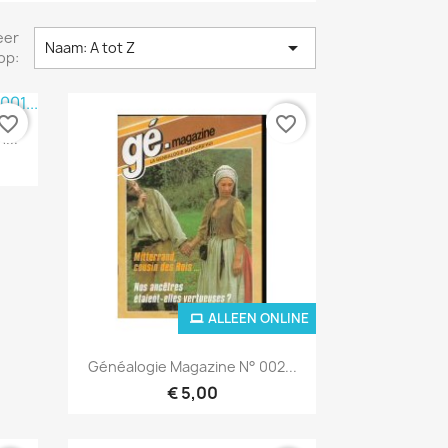
eer

Naam: A tot Z
op:
vorite_border
favorite_border
...
NLINE
ALLEEN ONLINE
Snel bekijken

Généalogie Magazine N° 002...
€ 5,00