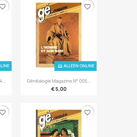
vorite_border
favorite_border
NLINE
ALLEEN ONLINE
Snel bekijken

...
Généalogie Magazine N° 005...
€ 5,00
vorite_border
favorite_border