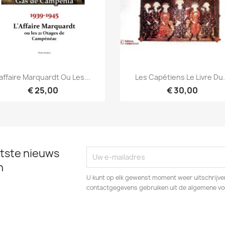
Snel bekijken
Snel bekijken


’affaire Marquardt Ou Les...
Les Capétiens Le Livre Du.
€ 25,00
€ 30,00
tste nieuws
n
U kunt op elk gewenst moment weer uitschrijven
contactgegevens gebruiken uit de algemene v