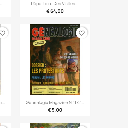
Snel bekijken

a
Répertoire Des Visites...
€ 64,00
vorite_border
favorite_border
Snel bekijken

...
Généalogie Magazine N° 172...
€ 5,00