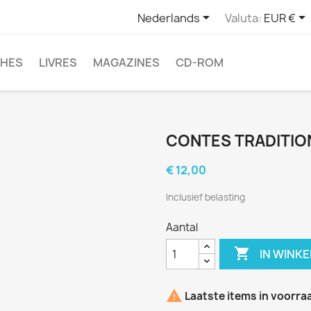


Nederlands
Valuta:
EUR €
CHES
LIVRES
MAGAZINES
CD-ROM
CONTES TRADITIO
€ 12,00
Inclusief belasting
Aantal

IN WINK

Laatste items in voorra