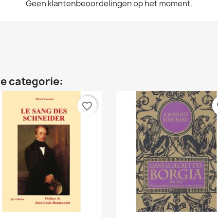
Geen klantenbeoordelingen op het moment.
e categorie:
favorite_border
fa