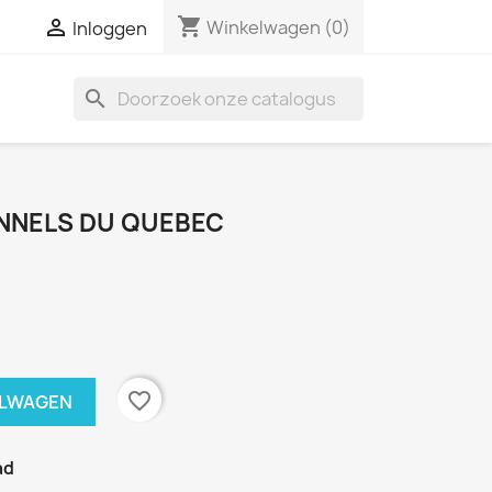
shopping_cart

Winkelwagen
(0)
Inloggen
search
NNELS DU QUEBEC
favorite_border
ELWAGEN
ad