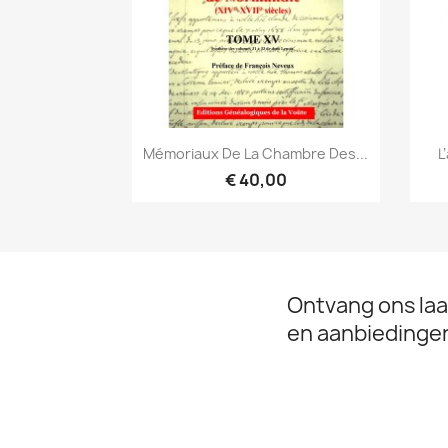
Snel bekijken

Mémoriaux De La Chambre Des...
L
€ 40,00
Ontvang ons laa
en aanbiedinge