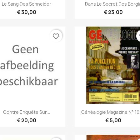
Snel bekijken
Snel bekijken


Le Sang Des Schneider
Dans Le Secret Des Borgi
€ 30,00
€ 23,00
favorite_border
fa
Snel bekijken
Snel bekijken


Contre Enquête Sur...
Généalogie Magazine N° 165
€ 20,00
€ 5,00