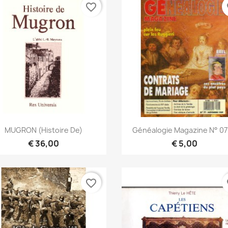
favorite_border
fa
Snel bekijken
Snel bekijken


MUGRON (Histoire De)
Généalogie Magazine N° 077
€ 36,00
€ 5,00
favorite_border
fa