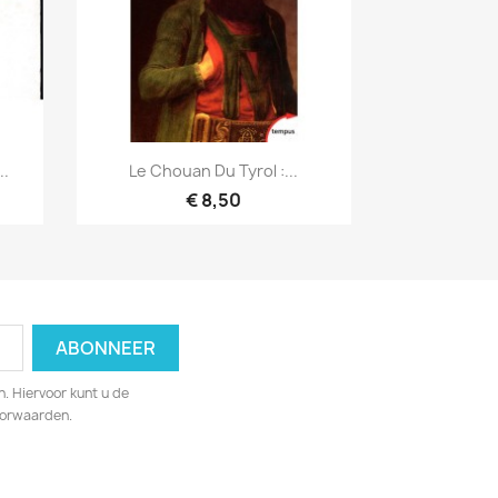
Snel bekijken

..
Le Chouan Du Tyrol :...
€ 8,50
. Hiervoor kunt u de
oorwaarden.