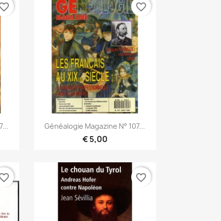
vorite_border
favorite_border
Snel bekijken

...
Généalogie Magazine N° 107...
€ 5,00
vorite_border
favorite_border