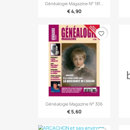
Snel bekijken

Généalogie Magazine N° 181...
€ 4,90
favorite_border
Snel bekijken

Généalogie Magazine N° 306
€ 5,60