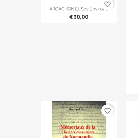
favorite_border
Snel bekijken

ARCACHON Et Ses Environs
€ 30,00
favorite_border