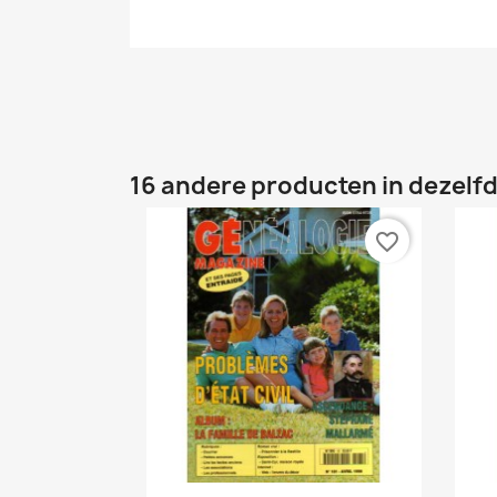
16 andere producten in dezelfd
favorite_border