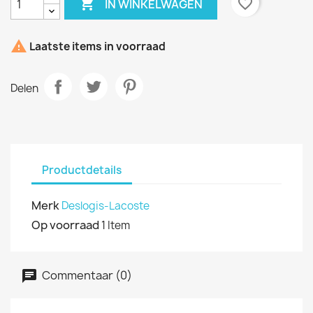

favorite_border
IN WINKELWAGEN

Laatste items in voorraad
Delen
Productdetails
Merk
Deslogis-Lacoste
Op voorraad
1 Item
Commentaar (0)