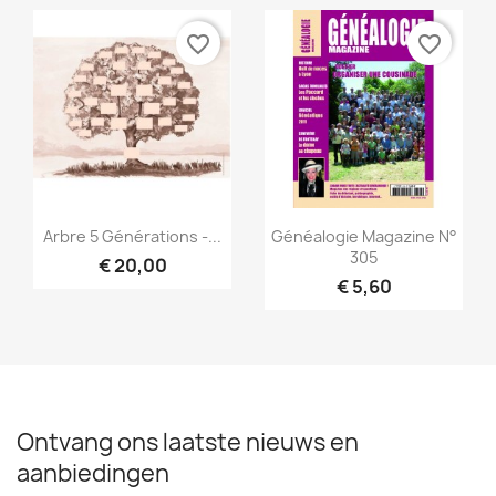
favorite_border
favorite_border
Snel bekijken
Snel bekijken


Arbre 5 Générations -...
Généalogie Magazine N°
305
€ 20,00
€ 5,60
Ontvang ons laatste nieuws en
aanbiedingen