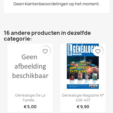
Geen klantenbeoordelingen op het moment.
16 andere producten in dezelfde
categorie:
favorite_border
favorite_border
Snel bekijken
Snel bekijken


Généalogie De La
Généalogie Magazine N°
Famille...
406-407
€ 5,00
€ 9,90