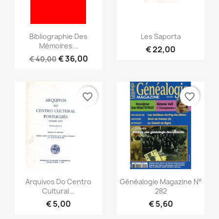
Snel bekijken
Snel bekijken


Bibliographie Des
Les Saporta
Mémoires...
€ 22,00
€ 36,00
€ 40,00
favorite_border
favorite_border
Snel bekijken
Snel bekijken


Arquivos Do Centro
Généalogie Magazine N°
Cultural...
282
€ 5,00
€ 5,60