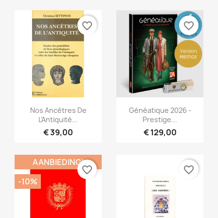
favorite_border
favorite_border
Snel bekijken
Snel bekijken


Nos Ancêtres De
Généatique 2026 -
L’Antiquité...
Prestige...
€ 39,00
€ 129,00
AANBIEDING!
favorite_border
favorite_border
-10%