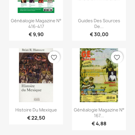
Snel bekijken
Snel bekijken


Généalogie Magazine N°
Guides Des Sources
416-417
De...
€ 9,90
€ 30,00
favorite_border
favorite_border
Snel bekijken
Snel bekijken


Histoire Du Mexique
Généalogie Magazine N°
167...
€ 22,50
€ 4,88