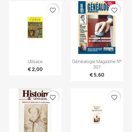
favorite_border
favorite_border
Snel bekijken
Snel bekijken


L'Alsace
Généalogie Magazine N°
307
€ 2,00
€ 5,60
favorite_border
favorite_border