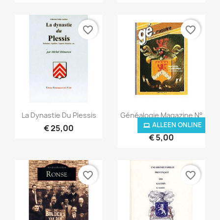
favorite_border
favorite_border
Snel bekijken
Snel bekijken


La Dynastie Du Plessis
Généalogie Magazine N°
007...
ALLEEN ONLINE
€ 25,00
€ 5,00
favorite_border
favorite_border