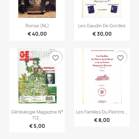
Snel bekijken
Snel bekijken


Ronse (NL)
Les Gaudin De Gordes
€ 40,00
€ 30,00
favorite_border
favorite_border
Snel bekijken
Snel bekijken


Généalogie Magazine N°
Les Familles Du Peintre...
112...
€ 8,00
€ 5,00