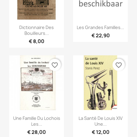
Snel bekijken
Snel bekijken


Dictionnaire Des
Les Grandes Familles...
Bouilleurs...
€ 22,90
€ 8,00
favorite_border
favorite_border
Snel bekijken
Snel bekijken


Une Famille Du Lochois
La Santé De Louis XIV
Les...
Une...
€ 28,00
€ 12,00