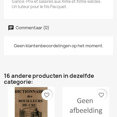
Gance. Prix et salaires aux XVIIe et XVIIIe siècles.
Un tuteur pour le fils Pacquet.
Commentaar (0)
Geen klantenbeoordelingen op het moment.
16 andere producten in dezelfde
categorie:
favorite_border
favorite_border