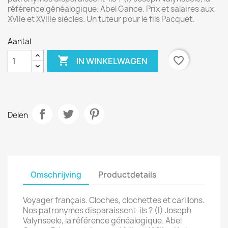
référence généalogique. Abel Gance. Prix et salaires aux
XVIIe et XVIIIe siècles. Un tuteur pour le fils Pacquet.
Aantal

favorite_border
IN WINKELWAGEN
Delen
Omschrijving
Productdetails
Voyager français. Cloches, clochettes et carillons.
Nos patronymes disparaissent-ils ? (I) Joseph
Valynseele, la référence généalogique. Abel