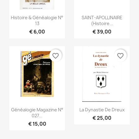
Snel bekijken
Snel bekijken


Histoire & Généalogie N°
SAINT-APOLLINAIRE
13
(Histoire...
€ 6,00
€ 39,00
favorite_border
favorite_border
Snel bekijken
Snel bekijken


Généalogie Magazine N°
La Dynastie De Dreux
027...
€ 25,00
€ 15,00