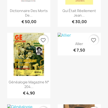
Snel bekijken
Snel bekijken


Dictionnaire Des Morts
Qui Était Réellement
De...
Jean...
€ 50,00
€ 30,00
favorite_border
favorite_border
Snel bekijken

Allier
€ 7,50
Snel bekijken

Généalogie Magazine N°
204...
€ 4,90