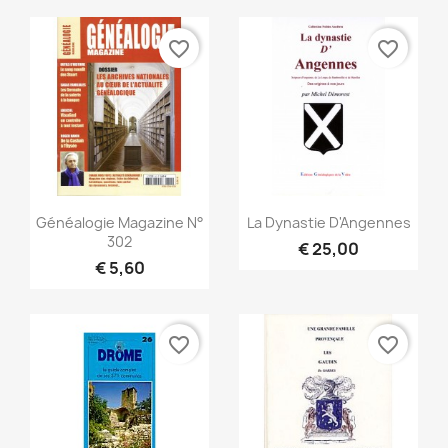
favorite_border
favorite_border
Snel bekijken
Snel bekijken


Généalogie Magazine N°
La Dynastie D'Angennes
302
€ 25,00
€ 5,60
favorite_border
favorite_border