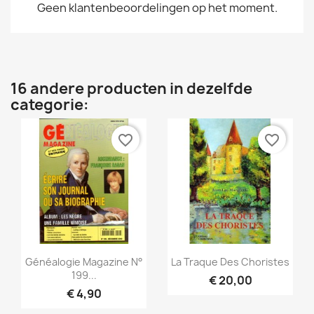
Geen klantenbeoordelingen op het moment.
16 andere producten in dezelfde
categorie:
favorite_border
favorite_border
Snel bekijken
Snel bekijken


Généalogie Magazine N°
La Traque Des Choristes
199...
€ 20,00
€ 4,90