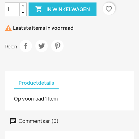

favorite_border
IN WINKELWAGEN

Laatste items in voorraad
Delen
Productdetails
Op voorraad
1 Item
Commentaar (0)