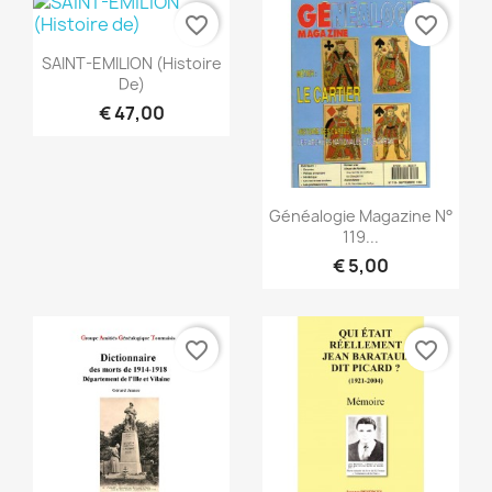
favorite_border
favorite_border
Snel bekijken

SAINT-EMILION (Histoire
De)
€ 47,00
Snel bekijken

Généalogie Magazine N°
119...
€ 5,00
favorite_border
favorite_border