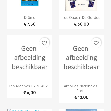
Snel bekijken
Snel bekijken


Drôme
Les Gaudin De Gordes
€ 7,50
€ 30,00
favorite_border
favorite_border
Snel bekijken
Snel bekijken


Les Archives DARU Aux...
Archives Nationales :
Etat...
€ 4,00
€ 12,00