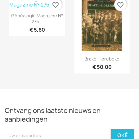
favorite_border
favorite_border
Snel bekijken

Généalogie Magazine N°
275...
€ 5,60
Snel bekijken

Brakel Horebeke
€ 50,00
Ontvang ons laatste nieuws en
aanbiedingen