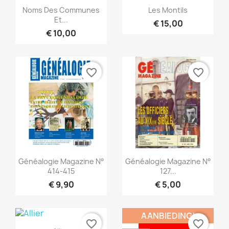
Snel bekijken
Snel bekijken


Noms Des Communes
Les Montils
Et...
€ 15,00
€ 10,00
favorite_border
favorite_border
Snel bekijken
Snel bekijken


Généalogie Magazine N°
Généalogie Magazine N°
414-415
127...
€ 9,90
€ 5,00
AANBIEDING!
favorite_border
favorite_border
Snel bekijken