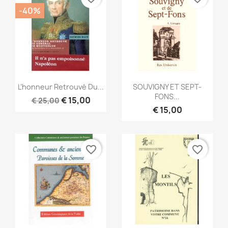
-40%
Snel bekijken
Snel bekijken


L’honneur Retrouvé Du...
SOUVIGNY ET SEPT-
FONS...
€ 15,00
€ 25,00
€ 15,00
favorite_border
favorite_border