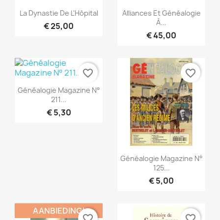
Snel bekijken
Snel bekijken


La Dynastie De L'Hôpital
Alliances Et Généalogie
À...
€ 25,00
€ 45,00
favorite_border
favorite_border
Snel bekijken

Généalogie Magazine N°
211...
€ 5,30
Snel bekijken

Généalogie Magazine N°
125...
€ 5,00
AANBIEDING!
favorite_border
favorite_border