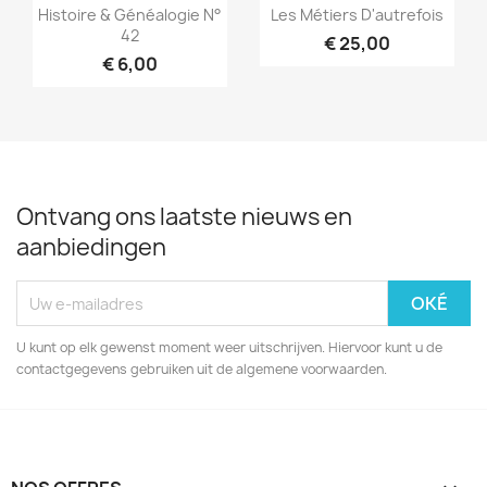
Snel bekijken
Snel bekijken


Histoire & Généalogie N°
Les Métiers D'autrefois
42
€ 25,00
€ 6,00
Ontvang ons laatste nieuws en
aanbiedingen
U kunt op elk gewenst moment weer uitschrijven. Hiervoor kunt u de
contactgegevens gebruiken uit de algemene voorwaarden.