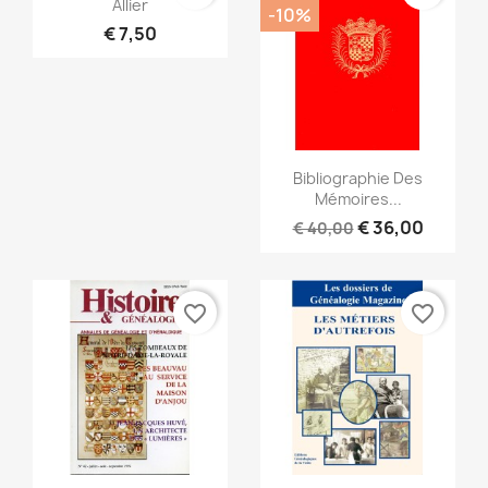

Allier
-10%
€ 7,50
Snel bekijken

Bibliographie Des
Mémoires...
€ 36,00
€ 40,00
favorite_border
favorite_border