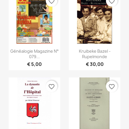
favorite_border
favorite_border
Snel bekijken
Snel bekijken


Généalogie Magazine N°
Kruibeke Bazel -
079...
Rupelmonde
€ 5,00
€ 30,00
favorite_border
favorite_border