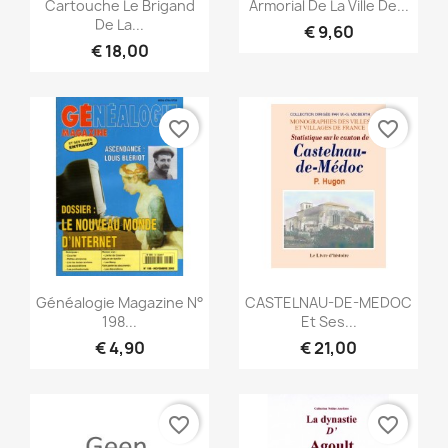
Snel bekijken
Snel bekijken


Cartouche Le Brigand
Armorial De La Ville De...
De La...
€ 9,60
€ 18,00
favorite_border
favorite_border
Snel bekijken
Snel bekijken


Généalogie Magazine N°
CASTELNAU-DE-MEDOC
198...
Et Ses...
€ 4,90
€ 21,00
favorite_border
favorite_border