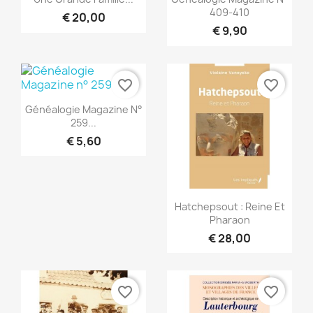
409-410
€ 20,00
€ 9,90
favorite_border
favorite_border
Snel bekijken

Généalogie Magazine N°
259...
€ 5,60
Snel bekijken

Hatchepsout : Reine Et
Pharaon
€ 28,00
favorite_border
favorite_border