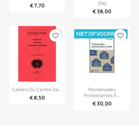
(De)
€ 7,70
€ 38,00
NIET OP VOORRAAD
favorite_border
favorite_border
Snel bekijken
Snel bekijken


Cahiers Du Centre De...
Promenades
Protestantes À...
€ 8,50
€ 30,00