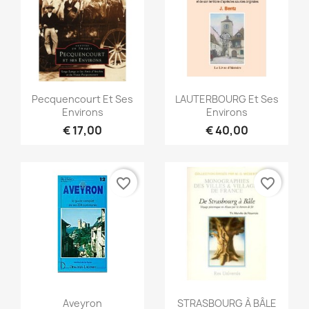
Snel bekijken
Snel bekijken


Pecquencourt Et Ses
LAUTERBOURG Et Ses
Environs
Environs
€ 17,00
€ 40,00
favorite_border
favorite_border
Snel bekijken
Snel bekijken


Aveyron
STRASBOURG À BÂLE