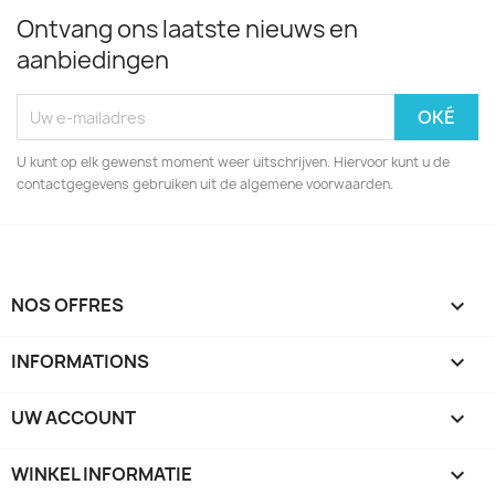
Ontvang ons laatste nieuws en
aanbiedingen
U kunt op elk gewenst moment weer uitschrijven. Hiervoor kunt u de
contactgegevens gebruiken uit de algemene voorwaarden.
NOS OFFRES

INFORMATIONS

UW ACCOUNT

WINKEL INFORMATIE
keyboard_arrow_down