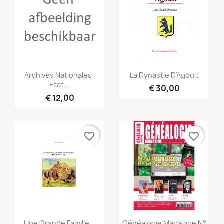
Snel bekijken
Snel bekijken


Archives Nationales :
La Dynastie D'Agoult
Etat...
€ 30,00
€ 12,00
favorite_border
favorite_border
Snel bekijken
Snel bekijken


Une Grande Famille...
Généalogie Magazine N°