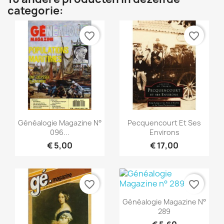
categorie:
favorite_border
favorite_border
Snel bekijken
Snel bekijken


Généalogie Magazine N°
Pecquencourt Et Ses
096...
Environs
€ 5,00
€ 17,00
favorite_border
favorite_border
Snel bekijken

Généalogie Magazine N°
289