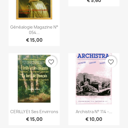
€ 5,60
Snel bekijken

Généalogie Magazine N°
054...
€ 15,00
favorite_border
favorite_border
Snel bekijken
Snel bekijken


CERILLY Et Ses Envirrons
Archistra N° 114 -...
€ 15,00
€ 10,00