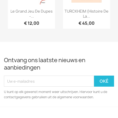
Snel bekijken
Snel bekijken


Le Grand Jeu De Dupes
TURCKHEIM (Histoire De
-...
La...
€ 12,00
€ 45,00
Ontvang ons laatste nieuws en
aanbiedingen
U kunt op elk gewenst moment weer uitschrijven. Hiervoor kunt u de
contactgegevens gebruiken uit de algemene voorwaarden.