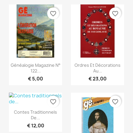
favorite_border
favorite_border
Snel bekijken
Snel bekijken


Généalogie Magazine N°
Ordres Et Décorations
122...
Au...
€ 5,00
€ 23,00
favorite_border
favorite_border
Snel bekijken

Contes Traditionnels
De...
€ 12,00