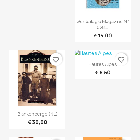
Snel bekijken

Généalogie Magazine N°
028...
€ 15,00
favorite_border
favorite_border
Snel bekijken

Hautes Alpes
€ 6,50
Snel bekijken

Blankenberge (NL)
€ 30,00