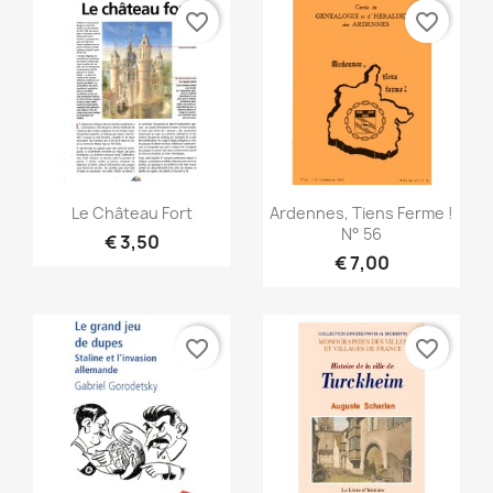
favorite_border
favorite_border
Snel bekijken
Snel bekijken


Le Château Fort
Ardennes, Tiens Ferme !
N° 56
€ 3,50
€ 7,00
favorite_border
favorite_border