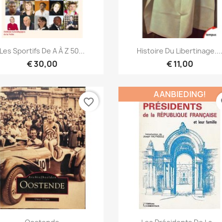
Snel bekijken
Snel bekijken


Les Sportifs De A À Z 50...
Histoire Du Libertinage...
€ 30,00
€ 11,00
AANBIEDING!
favorite_border
fa
Snel bekijken
Snel bekijken

