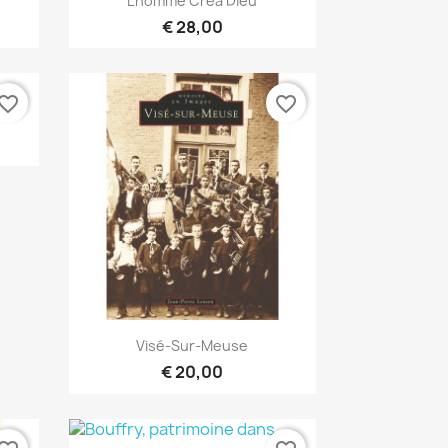
L'homme Créa Dieu
€ 28,00
vorite_border
favorite_border
Snel bekijken

Visé-Sur-Meuse
€ 20,00