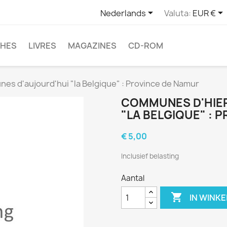


Nederlands
Valuta:
EUR €
CHES
LIVRES
MAGAZINES
CD-ROM
s d'aujourd'hui "la Belgique" : Province de Namur
COMMUNES D'HIE
"LA BELGIQUE" : 
€ 5,00
Inclusief belasting
Aantal

IN WINK