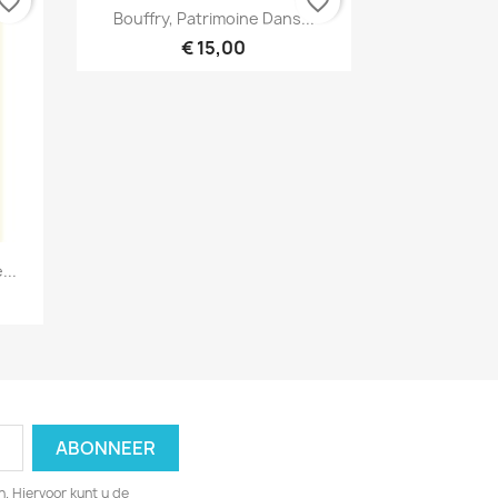
vorite_border
favorite_border
Snel bekijken

Bouffry, Patrimoine Dans...
€ 15,00
...
. Hiervoor kunt u de