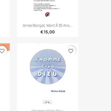
Snel bekijken

.
Armel Borgat, Mort À 35 Ans...
€ 15,00
vorite_border
favorite_border
Snel bekijken
