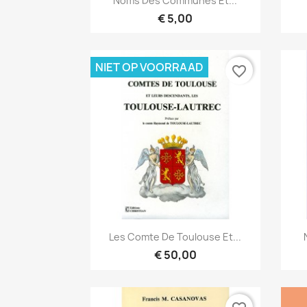
Noms Des Communes Et...
€ 5,00
NIET OP VOORRAAD
favorite_border
Snel bekijken

Les Comte De Toulouse Et...
€ 50,00