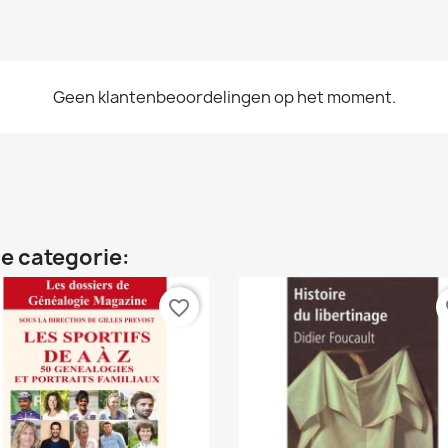
Geen klantenbeoordelingen op het moment.
e categorie:
favorite_border
fa