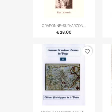
Snel bekijken

CRAPONNE-SUR-ARZON...
€ 28,00
favorite_border
Snel bekijken
