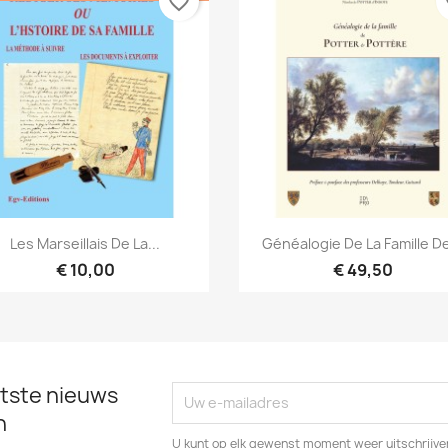
favorite_border
fa
Snel bekijken
Snel bekijken


Les Marseillais De La...
Généalogie De La Famille De
€ 10,00
€ 49,50
tste nieuws
n
U kunt op elk gewenst moment weer uitschrijven