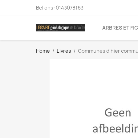
Bel ons:
0143078163
ARBRES ET FI
Home
Livres
Communes d'hier commune