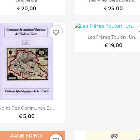
Oostende
Les Présidents De La...
€ 20,00
€ 25,00
favorite_border
fa
Snel bekijken

Les Frères Toulon : Un...
€ 19,00
Snel bekijken

Noms Des Communes Et...
€ 5,00
AANBIEDING!