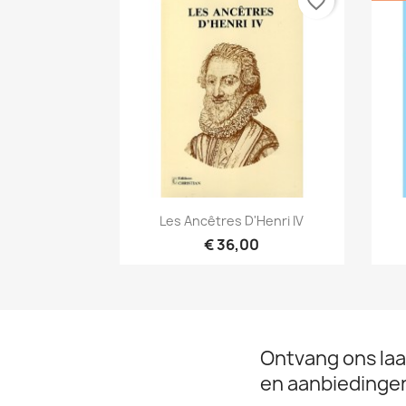
favorite_border
Snel bekijken

Les Ancêtres D'Henri IV
€ 36,00
Ontvang ons laa
en aanbiedinge