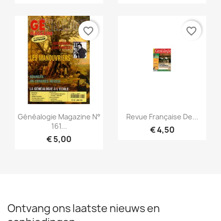
favorite_border
favorite_border
Snel bekijken
Snel bekijken


Généalogie Magazine N°
Revue Française De...
161...
€ 4,50
€ 5,00
Ontvang ons laatste nieuws en