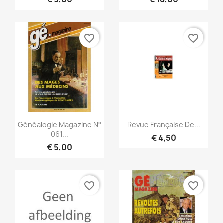
favorite_border
favorite_border
Snel bekijken
Snel bekijken


Généalogie Magazine N°
Revue Française De...
061...
€ 4,50
€ 5,00
favorite_border
favorite_border