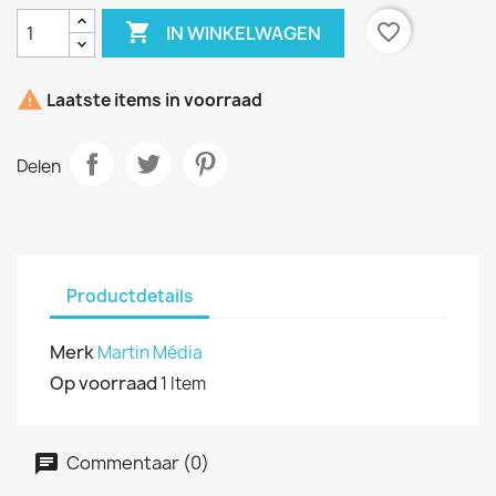

favorite_border
IN WINKELWAGEN

Laatste items in voorraad
Delen
Productdetails
Merk
Martin Média
Op voorraad
1 Item
Commentaar (0)