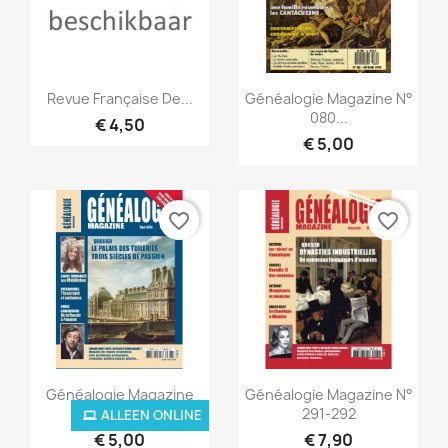
Snel bekijken
Snel bekijken


Revue Française De...
Généalogie Magazine N°
080...
€ 4,50
€ 5,00
favorite_border
favorite_border
Snel bekijken
Snel bekijken


Généalogie Magazine
Généalogie Magazine N°
N°...
291-292
ALLEEN ONLINE
€ 5,00
€ 7,90