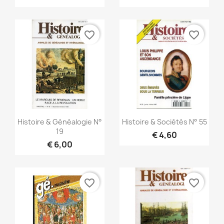
favorite_border
favorite_border
Snel bekijken
Snel bekijken


Histoire & Généalogie N°
Histoire & Sociétés N° 55
19
€ 4,60
€ 6,00
favorite_border
favorite_border