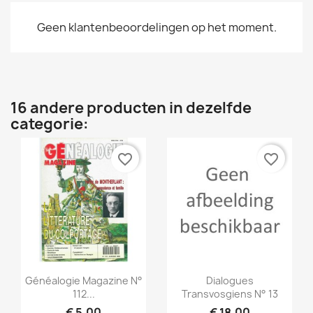
Geen klantenbeoordelingen op het moment.
16 andere producten in dezelfde
categorie:
favorite_border
favorite_border
Snel bekijken
Snel bekijken


Généalogie Magazine N°
Dialogues
112...
Transvosgiens N° 13
€ 5,00
€ 18,00