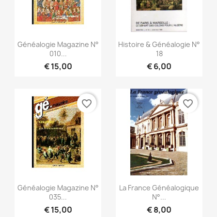
Snel bekijken
Snel bekijken


Généalogie Magazine N°
Histoire & Généalogie N°
010...
18
€ 15,00
€ 6,00
favorite_border
favorite_border
Snel bekijken
Snel bekijken


Généalogie Magazine N°
La France Généalogique
035...
N°...
€ 15,00
€ 8,00