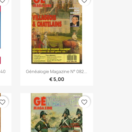
vorite_border
favorite_border
Snel bekijken

940
Généalogie Magazine N° 082...
€ 5,00
vorite_border
favorite_border