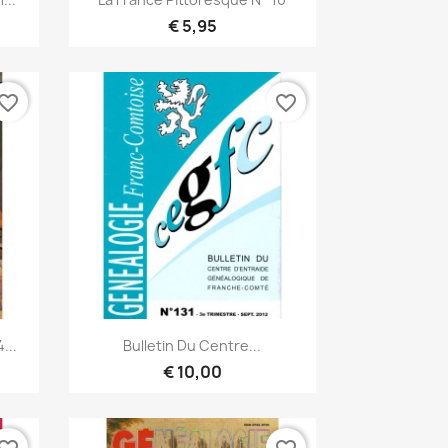
€ 5,95
vorite_border
favorite_border
Snel bekijken

...
Bulletin Du Centre...
€ 10,00