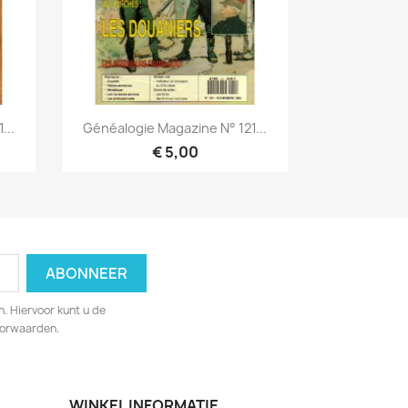
Snel bekijken

...
Généalogie Magazine N° 121...
€ 5,00
. Hiervoor kunt u de
oorwaarden.
WINKEL INFORMATIE