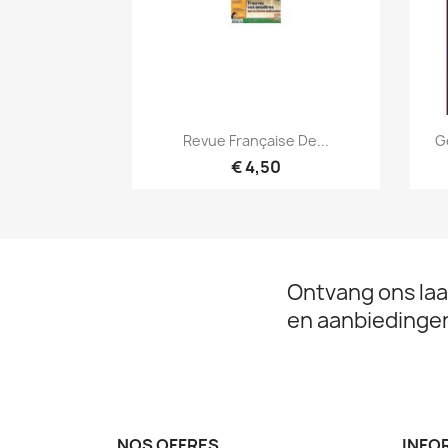
Snel bekijken

Revue Française De...
G
€ 4,50
Ontvang ons laa
en aanbiedinge
NOS OFFRES
INFO