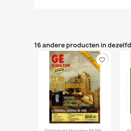
16 andere producten in dezelfd
favorite_border
Snel bekijken

Généalogie Magazine N° 155...
G