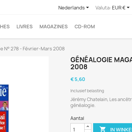


Nederlands
Valuta:
EUR €
CHES
LIVRES
MAGAZINES
CD-ROM
 N° 278 - Février-Mars 2008
GÉNÉALOGIE MAGAZ
2008
€ 5,60
Inclusief belasting
Jérémy Chatelain, Les ancêtr
généalogie.
Aantal

IN WINK