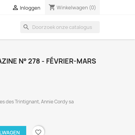
shopping_cart

Winkelwagen
(0)
Inloggen
search
INE N° 278 - FÉVRIER-MARS
es des Trintignant, Annie Cordy sa
favorite_border
ELWAGEN