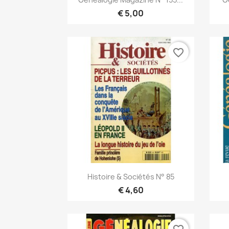
€ 5,00
favorite_border
Snel bekijken

Histoire & Sociétés N° 85
€ 4,60