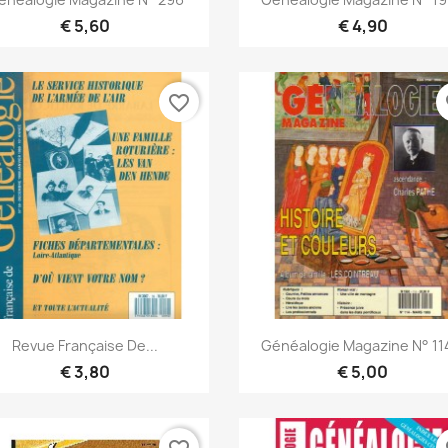
€ 5,60
€ 4,90
favorite_border
fa
Snel bekijken
Snel bekijken


Revue Française De...
Généalogie Magazine N° 114
€ 3,80
€ 5,00