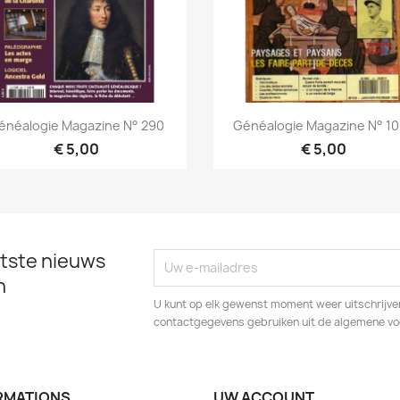
Snel bekijken
Snel bekijken


énéalogie Magazine N° 290
Généalogie Magazine N° 101
€ 5,00
€ 5,00
tste nieuws
n
U kunt op elk gewenst moment weer uitschrijven
contactgegevens gebruiken uit de algemene v
RMATIONS
UW ACCOUNT