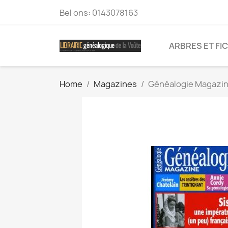
Bel ons:
0143078163
ARBRES ET FI
Home
Magazines
Généalogie Magazine