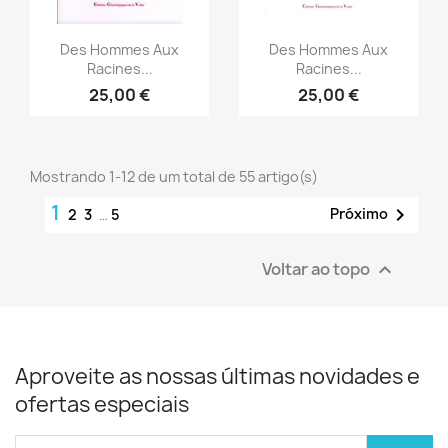
Vista rápida
Vista rápida


Des Hommes Aux
Des Hommes Aux
Racines...
Racines...
25,00 €
25,00 €
Mostrando 1-12 de um total de 55 artigo(s)
1

Próximo
2
3
…
5
Voltar ao topo

Aproveite as nossas últimas novidades e
ofertas especiais