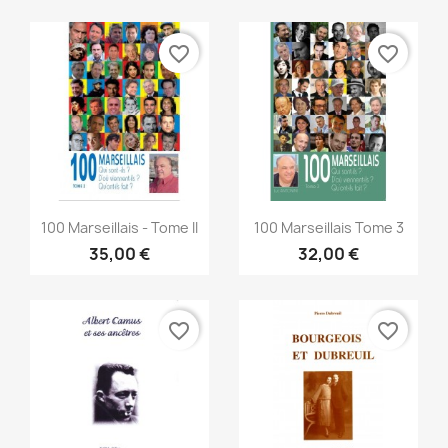
favorite_border
favorite_border
Vista rápida
Vista rápida


100 Marseillais - Tome II
100 Marseillais Tome 3
35,00 €
32,00 €
favorite_border
favorite_border