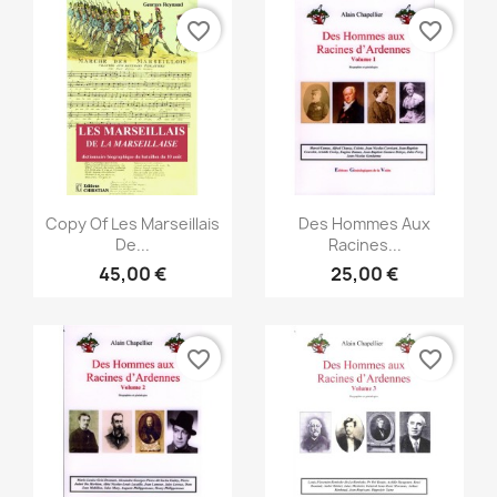
favorite_border
favorite_border
Vista rápida
Vista rápida


Copy Of Les Marseillais
Des Hommes Aux
De...
Racines...
45,00 €
25,00 €
favorite_border
favorite_border