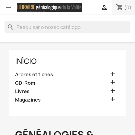
shopping_cart


(0)
search
INÍCIO

Arbres et fiches

CD-Rom

Livres

Magazines
GÉNÉALOGIES &