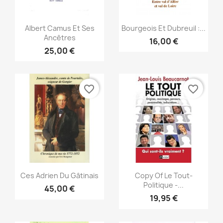
Vista rápida
Vista rápida


Albert Camus Et Ses
Bourgeois Et Dubreuil :...
Ancêtres
16,00 €
25,00 €
favorite_border
favorite_border
Vista rápida
Vista rápida


Ces Adrien Du Gâtinais
Copy Of Le Tout-
Politique -...
45,00 €
19,95 €