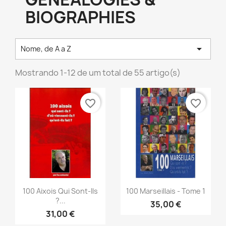
BIOGRAPHIES

Nome, de A a Z
Mostrando 1-12 de um total de 55 artigo(s)
favorite_border
favorite_border
Vista rápida
Vista rápida


100 Aixois Qui Sont-Ils
100 Marseillais - Tome 1
?...
35,00 €
31,00 €