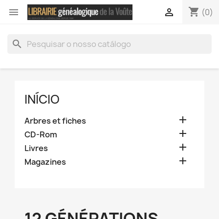
shopping_cart


(0)
search
INÍCIO

Arbres et fiches

CD-Rom

Livres

Magazines
12 GÉNÉRATIONS