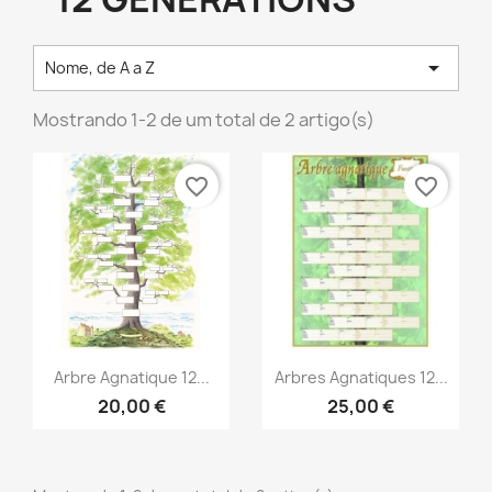

Nome, de A a Z
Mostrando 1-2 de um total de 2 artigo(s)
favorite_border
favorite_border
Vista rápida
Vista rápida


Arbre Agnatique 12...
Arbres Agnatiques 12...
20,00 €
25,00 €