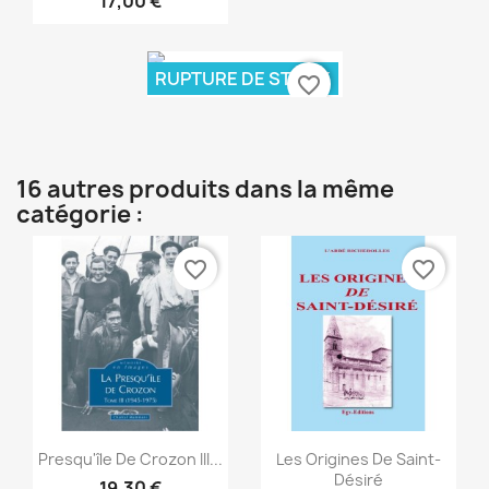
17,00 €
RUPTURE DE STOCK
favorite_border
Aperçu rapide

16 autres produits dans la même
catégorie :
favorite_border
favorite_border
Aperçu rapide
Aperçu rapide


Presqu'île De Crozon III...
Les Origines De Saint-
Désiré
19,30 €