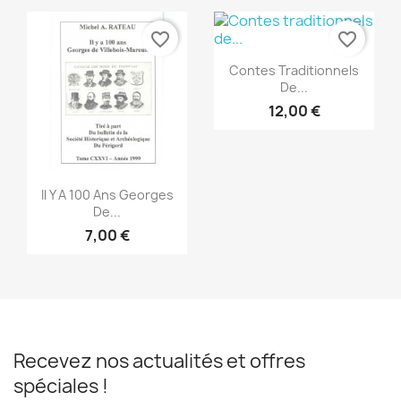
favorite_border
favorite_border
Aperçu rapide

Contes Traditionnels
De...
12,00 €
Aperçu rapide

Il Y A 100 Ans Georges
De...
7,00 €
Recevez nos actualités et offres
spéciales !