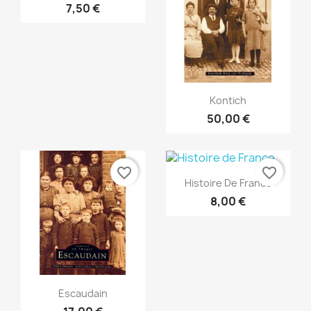
7,50 €
Aperçu rapide

Kontich
50,00 €
favorite_border
favorite_border
Aperçu rapide

Histoire De France
8,00 €
Aperçu rapide

Escaudain