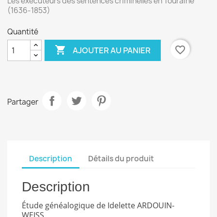
Les exécuteurs des sentences criminelles en Touraine
(1636-1853)
Quantité

favorite_border
AJOUTER AU PANIER
Partager
Description
Détails du produit
Description
Étude généalogique de Idelette ARDOUIN-
WEISS