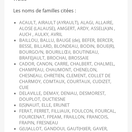
Les noms de familles citées :
ACAULT, AIRAULT (AYRAULT), ALAGI, ALLAIRE,
ALOSE (LALAUSE), AMGERT, ARDY, ASSEL(A)IN ,
AUCH , AULKY, AVRIL
BAILLOU, BALLU, BAUGE (de), BEFER, BERCER,
BESSE, BILLARD, BLONDEAU, BODIN, BOUE(R),
BOURGO/N, BOURILLŒiI, BOUTINEAU,
BRAFEJAULT, BROCHAI, BROSSAlE
CADOR, CANON, CARRE, CHALBERT, CHALMEL,
CHAMPEAU, CHAUMONT, CHENELON,
CHESNEAU, CHRETIEN, CLEMENT, COLLET DE
CHARMOY, COMTAUX, COURTAUX, CUDIZET,
CUIE
DELAVILLE, DEMAY, DENIAU, DESMOREST,
DOUPLOT, DUCTIESNE
E(S)NAUIT, ELLE, ERUNET
FERAT, FERRET, FILLIAUX, FOULCON, FOURCAL,
FOURCENAT, FPEAM, FRAILLON, FRANCOIS,
FRAPIN, FRESNEAU
G(U)ALLOT, GANDOUI, GAUT(H)IER, GAVER,