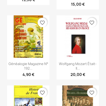
15,00 €
favorite_border
favorite_border
Aperçu rapide
Aperçu rapide


Généalogie Magazine N°
Wolfgang Mozart Était-
192...
Il...
4,90 €
20,00 €
favorite_border
favorite_border