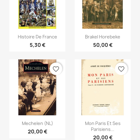
Aperçu rapide
Aperçu rapide


Histoire De France
Brakel Horebeke
5,30 €
50,00 €
favorite_border
favorite_border
Aperçu rapide
Aperçu rapide


Mechelen (NL)
Mon Paris Et Ses
Parisiens...
20,00 €
20,00 €