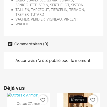
SABOT, SANS, SECRETAIN, SENARD,
SENIGOUTTE, SERIN, SERTHELOT, SISTON
TALLIEN, TAPCEOUT, TIERCELIN, TREMON,
TREPIER, TUTARD
VACHER, VERDIER, VIGNEAU, VINCENT
WROLILLE
Commentaires (0)
Aucun avis n'a été publié pour le moment.
Déjà vus
favorite_border
favorite_border
Aperçu rapide

Cotes D'Armor