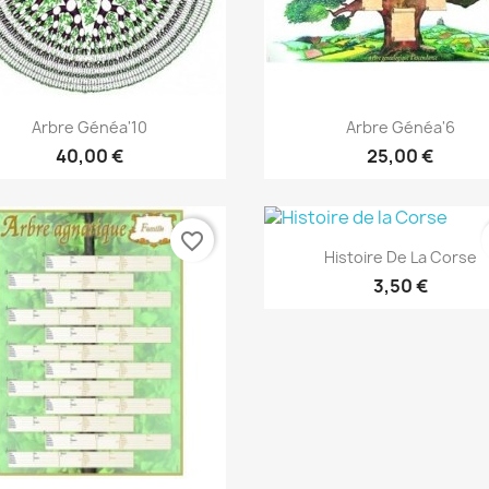
Aperçu rapide
Aperçu rapide


Arbre Généa'10
Arbre Généa'6
40,00 €
25,00 €
favorite_border
Aperçu rapide

Histoire De La Corse
3,50 €