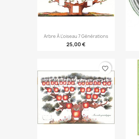
Aperçu rapide

Arbre À L'oiseau 7 Générations
25,00 €
favorite_border