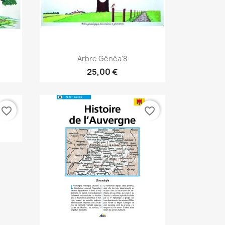
Aperçu rapide

Arbre Généa'8
25,00 €
favorite_border
favorite_border