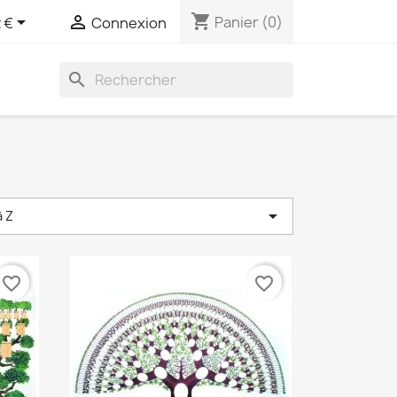
shopping_cart


Panier
(0)
 €
Connexion
search

à Z
favorite_border
favorite_border