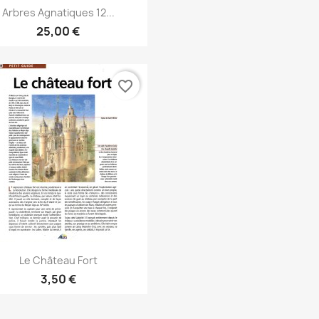
Aperçu rapide

Arbres Agnatiques 12...
25,00 €
favorite_border
Aperçu rapide

Le Château Fort
3,50 €