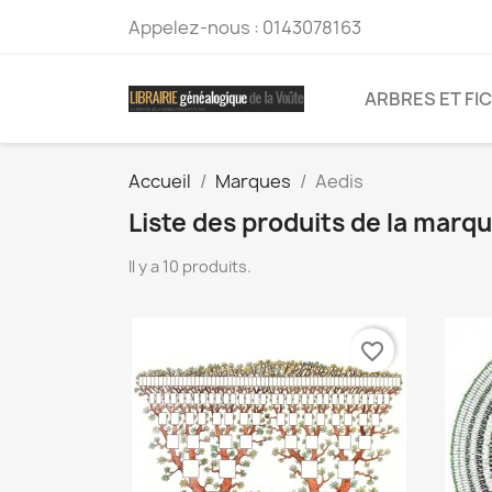
Appelez-nous :
0143078163
ARBRES ET FI
Accueil
Marques
Aedis
Liste des produits de la marq
Il y a 10 produits.
favorite_border