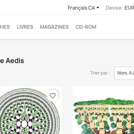

Français CA
Devise :
EUR
CHES
LIVRES
MAGAZINES
CD-ROM
ue Aedis
Trier par :
Nom, A 
favorite_border