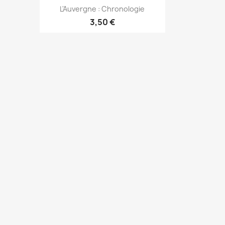
Aperçu rapide

L'Auvergne : Chronologie
3,50 €