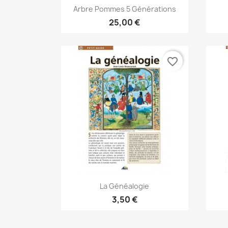
Aperçu rapide

Arbre Pommes 5 Générations
25,00 €
favorite_border
Aperçu rapide

La Généalogie
3,50 €