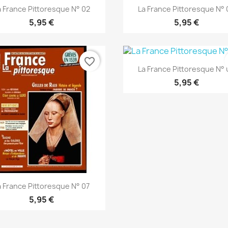
Aperçu rapide
Aperçu rapide


a France Pittoresque N° 02
La France Pittoresque N° 
5,95 €
5,95 €
favorite_border
Aperçu rapide

La France Pittoresque N° 
5,95 €
Aperçu rapide

a France Pittoresque N° 07
5,95 €