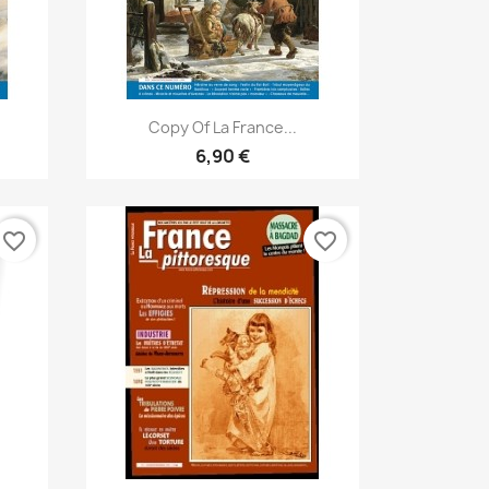
Aperçu rapide

Copy Of La France...
6,90 €
favorite_border
favorite_border