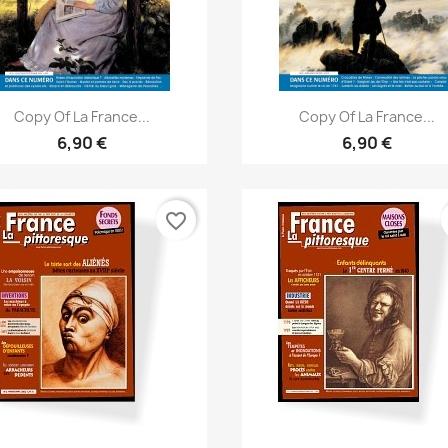
Aperçu rapide
Aperçu rapide


Copy Of La France...
Copy Of La France...
6,90 €
6,90 €
favorite_border