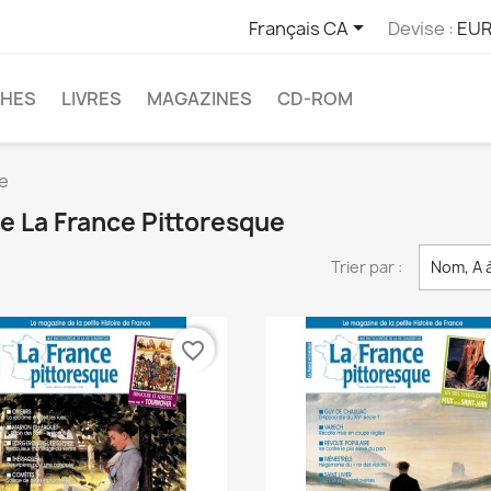

Français CA
Devise :
EUR
CHES
LIVRES
MAGAZINES
CD-ROM
e
ue La France Pittoresque
Trier par :
Nom, A 
favorite_border