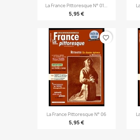
Aperçu rapide

La France Pittoresque N° 01...
L
5,95 €
favorite_border
Aperçu rapide

La France Pittoresque N° 06
L
5,95 €