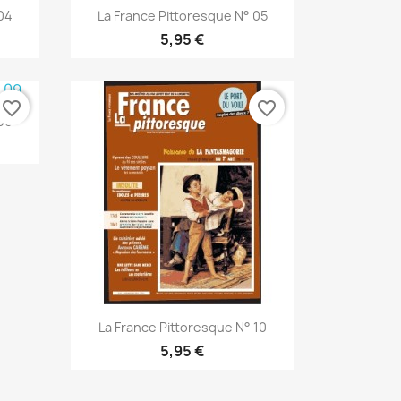
Aperçu rapide

04
La France Pittoresque N° 05
5,95 €
favorite_border
favorite_border
09
Aperçu rapide

La France Pittoresque N° 10
5,95 €