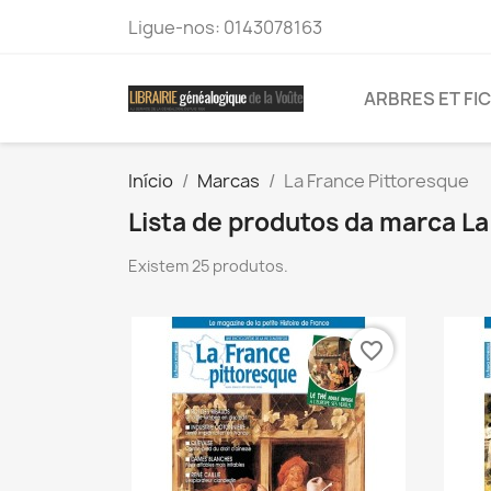
Ligue-nos:
0143078163
ARBRES ET FI
Início
Marcas
La France Pittoresque
Lista de produtos da marca La
Existem 25 produtos.
favorite_border