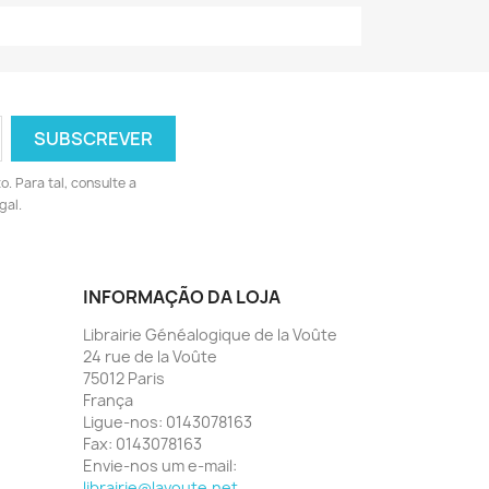
 Para tal, consulte a
gal.
INFORMAÇÃO DA LOJA
Librairie Généalogique de la Voûte
24 rue de la Voûte
75012 Paris
França
Ligue-nos:
0143078163
Fax:
0143078163
Envie-nos um e-mail:
librairie@lavoute.net