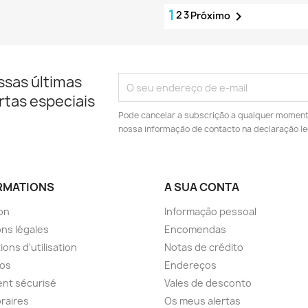
1
2
3

Próximo
ssas últimas
rtas especiais
Pode cancelar a subscrição a qualquer momento.
nossa informação de contacto na declaração le
RMATIONS
A SUA CONTA
son
Informação pessoal
ns légales
Encomendas
ions d'utilisation
Notas de crédito
pos
Endereços
nt sécurisé
Vales de desconto
raires
Os meus alertas