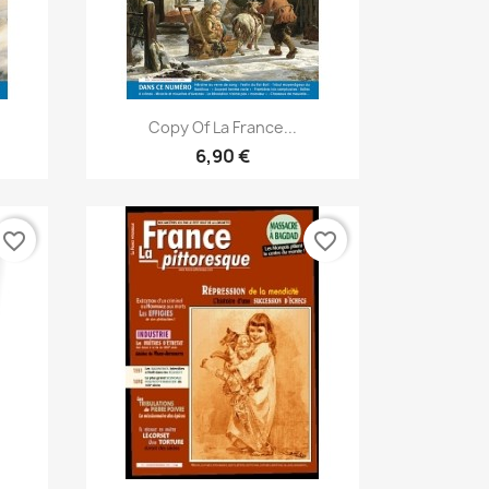
Vista rápida

Copy Of La France...
6,90 €
favorite_border
favorite_border