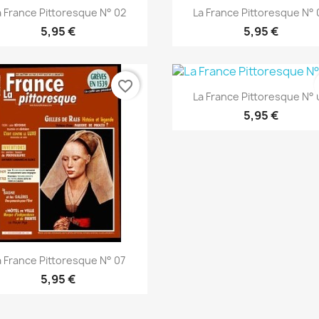
Vista rápida
Vista rápida


a France Pittoresque N° 02
La France Pittoresque N° 
5,95 €
5,95 €
favorite_border
Vista rápida

La France Pittoresque N° 
5,95 €
Vista rápida

a France Pittoresque N° 07
5,95 €