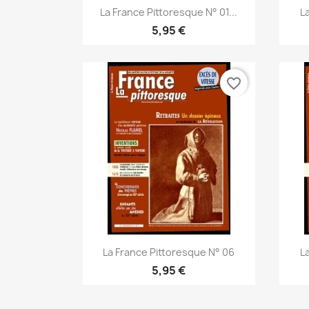
Vista rápida

La France Pittoresque N° 01...
L
5,95 €
favorite_border
Vista rápida

La France Pittoresque N° 06
L
5,95 €