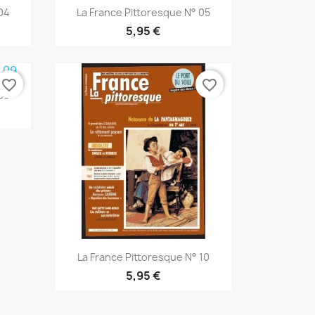
Vista rápida

04
La France Pittoresque N° 05
5,95 €
favorite_border
favorite_border
09
Vista rápida

La France Pittoresque N° 10
5,95 €