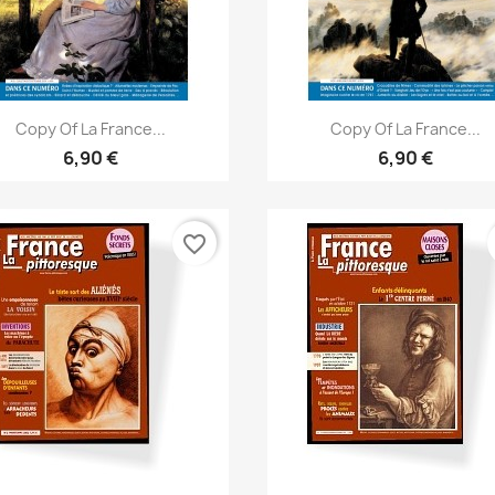
Vista rápida
Vista rápida


Copy Of La France...
Copy Of La France...
6,90 €
6,90 €
favorite_border