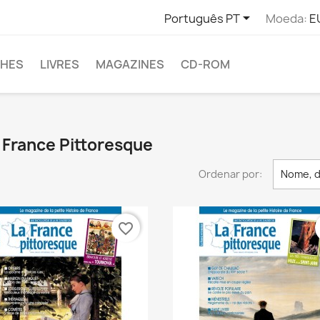

Português PT
Moeda:
E
CHES
LIVRES
MAGAZINES
CD-ROM
 France Pittoresque
Ordenar por:
Nome, d
favorite_border