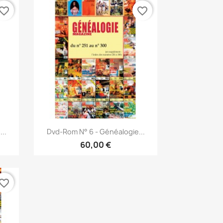
vorite_border
favorite_border
Snabbvy

..
Dvd-Rom N° 6 - Généalogie...
60,00 €
vorite_border