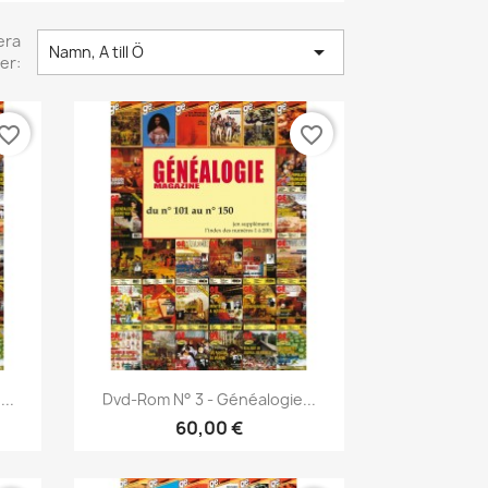
era

Namn, A till Ö
er:
vorite_border
favorite_border
Snabbvy

..
Dvd-Rom N° 3 - Généalogie...
60,00 €