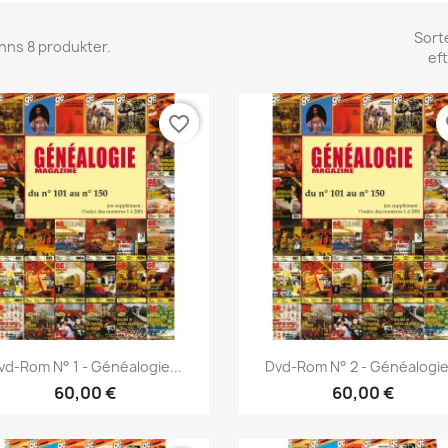
Sort
inns 8 produkter.
eft
favorite_border
fa
Snabbvy
Snabbvy


vd-Rom N° 1 - Généalogie...
Dvd-Rom N° 2 - Généalogie.
60,00 €
60,00 €