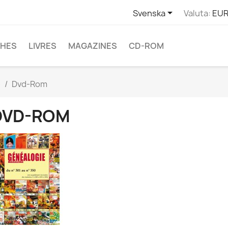

Svenska
Valuta:
EUR
CHES
LIVRES
MAGAZINES
CD-ROM
e
Dvd-Rom
DVD-ROM