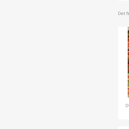
Det f
D