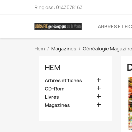
Ring oss:
0143078163
ARBRES ET FI
Hem
Magazines
Généalogie Magazin
HEM

Arbres et fiches

CD-Rom

Livres

Magazines