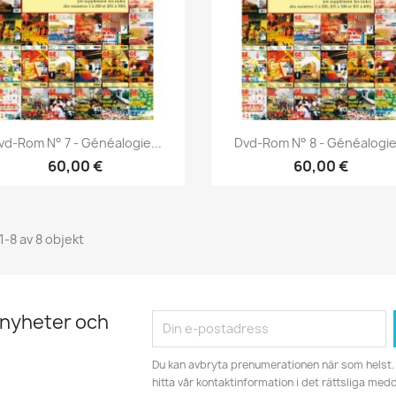
Snabbvy
Snabbvy


vd-Rom N° 7 - Généalogie...
Dvd-Rom N° 8 - Généalogie.
60,00 €
60,00 €
1-8 av 8 objekt
 nyheter och
Du kan avbryta prenumerationen när som helst. 
hitta vår kontaktinformation i det rättsliga med