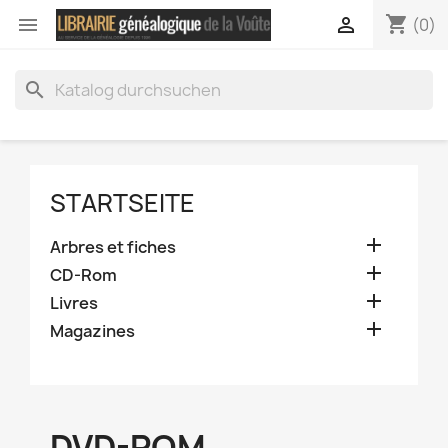
shopping_cart


(0)
search
STARTSEITE

Arbres et fiches

CD-Rom

Livres

Magazines
DVD-ROM