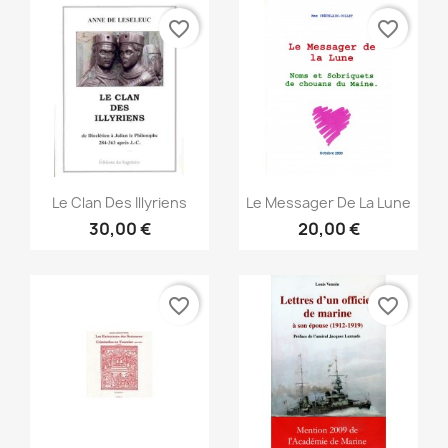
favorite_border
favorite_border
Vorschau
Vorschau


Le Clan Des Illyriens
Le Messager De La Lune
30,00 €
20,00 €
favorite_border
favorite_border