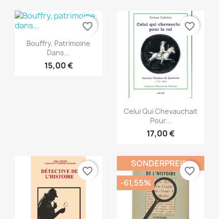
favorite_border
favorite_border
Vorschau

Bouffry, Patrimoine
Dans...
15,00 €
Vorschau

Celui Qui Chevauchait
Pour...
17,00 €
SONDERPREIS!
favorite_border
favorite_border
-61,55%