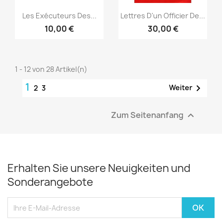
Vorschau
Vorschau


Les Exécuteurs Des...
Lettres D'un Officier De...
10,00 €
30,00 €
1 - 12 von 28 Artikel(n)
1

Weiter
2
3
Zum Seitenanfang

Erhalten Sie unsere Neuigkeiten und
Sonderangebote