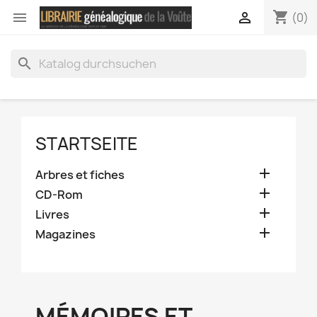
shopping_cart


(0)
search
STARTSEITE

Arbres et fiches

CD-Rom

Livres

Magazines
MÉMOIRES ET