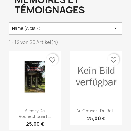
TÉMOIGNAGES

Name (A bis Z)
1 - 12 von 28 Artikel(n)
favorite_border
favorite_border
Vorschau
Vorschau


Aimery De
Au Couvert Du Roi...
Rochechouart...
25,00 €
25,00 €