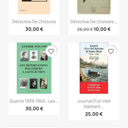
Vorschau
Vorschau


Détective De L’histoire
Détective De L’histoire...
30,00 €
10,00 €
26,00 €
favorite_border
favorite_border
Vorschau
Vorschau


Guerre 1939-1945 - Les...
Journal D'un Vieil
Habitant...
30,00 €
25,00 €