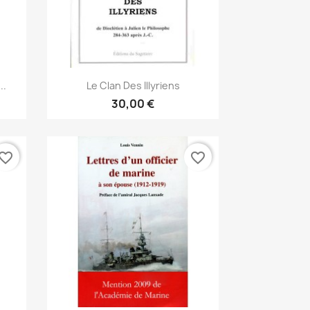
Vista rápida

..
Le Clan Des Illyriens
30,00 €
vorite_border
favorite_border