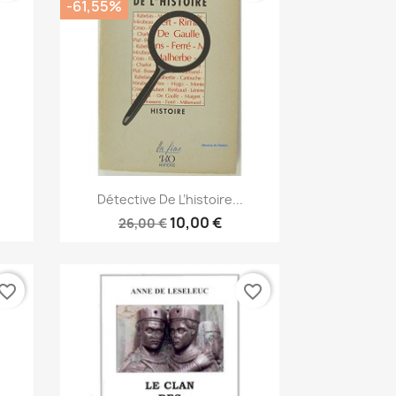
-61,55%
Vista rápida

Détective De L’histoire...
10,00 €
26,00 €
vorite_border
favorite_border