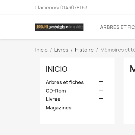
Llámenos:
0143078163
ARBRES ET FI
Inicio
Livres
Histoire
Mémoires et 
INICIO

Arbres et fiches

CD-Rom

Livres

Magazines