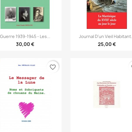
Vista rápida
Vista rápida


Guerre 1939-1945 - Les...
Journal D'un Vieil Habitant.
30,00 €
25,00 €
favorite_border
fa