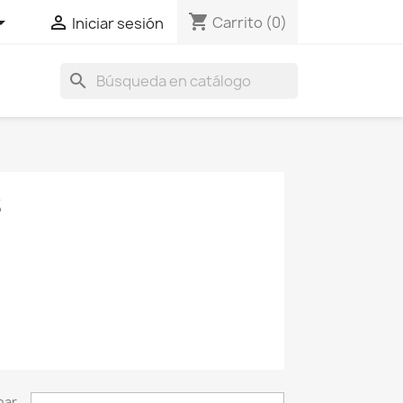
shopping_cart


Carrito
(0)
Iniciar sesión
search
S
nar