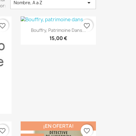

Nombre, A a Z
or:
vorite_border
favorite_border
Vista rápida

Bouffry, Patrimoine Dans...
15,00 €
¡EN OFERTA!
vorite_border
favorite_border