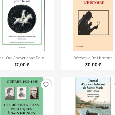
Vista rápida
Vista rápida


lui Qui Chevauchait Pour...
Détective De L’histoire
17,00 €
30,00 €
favorite_border
fa