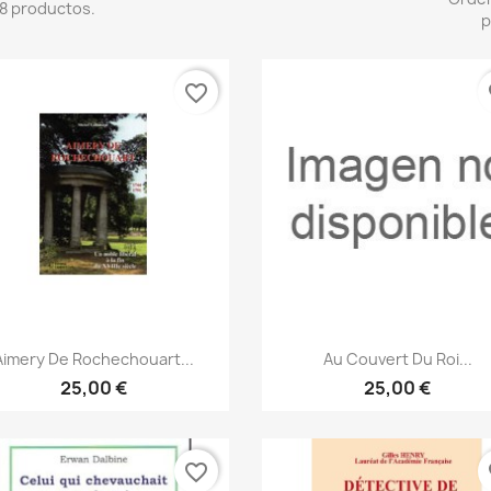
8 productos.
p
favorite_border
fa
Vista rápida
Vista rápida


Aimery De Rochechouart...
Au Couvert Du Roi...
25,00 €
25,00 €
favorite_border
fa