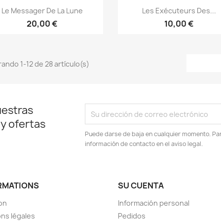
Vista rápida
Vista rápida


Le Messager De La Lune
Les Exécuteurs Des...
20,00 €
10,00 €
ando 1-12 de 28 artículo(s)
uestras
 y ofertas
Puede darse de baja en cualquier momento. Para
información de contacto en el aviso legal.
RMATIONS
SU CUENTA
son
Información personal
ns légales
Pedidos