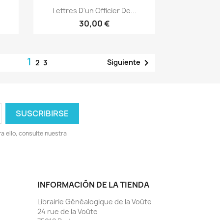
Vista rápida

Lettres D'un Officier De...
30,00 €
1

Siguiente
2
3
 ello, consulte nuestra
INFORMACIÓN DE LA TIENDA
Librairie Généalogique de la Voûte
24 rue de la Voûte