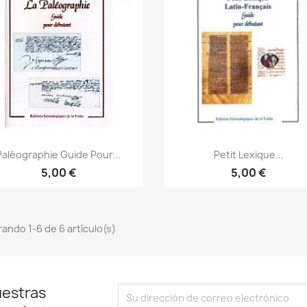
Vista rápida
Vista rápida


Paléographie Guide Pour...
Petit Lexique...
5,00 €
5,00 €
ando 1-6 de 6 artículo(s)
uestras