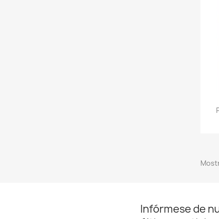
Mostr
Infórmese de n