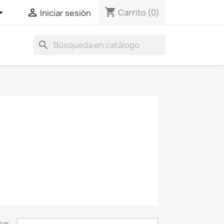
shopping_cart


Carrito
(0)
Iniciar sesión
search
nar