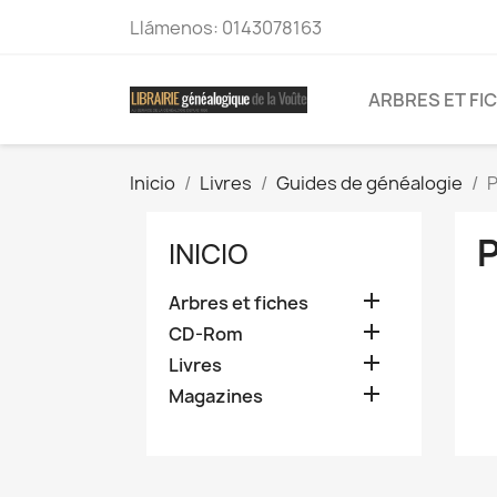
Llámenos:
0143078163
ARBRES ET FI
Inicio
Livres
Guides de généalogie
P
INICIO

Arbres et fiches

CD-Rom

Livres

Magazines