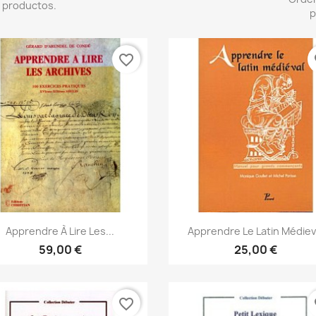
 productos.
p
favorite_border
fa
Vista rápida
Vista rápida


Apprendre À Lire Les...
Apprendre Le Latin Médiev
59,00 €
25,00 €
favorite_border
fa