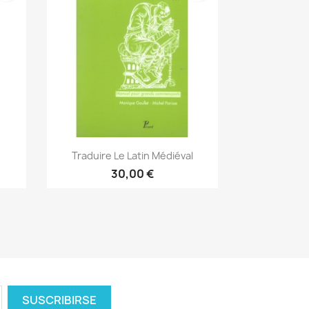
Vista rápida

Traduire Le Latin Médiéval
30,00 €