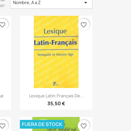

Nombre, A a Z
or:
vorite_border
favorite_border
Vista rápida

al
Lexique Latin-Français De...
35,50 €
FUERA DE STOCK
vorite_border
favorite_border