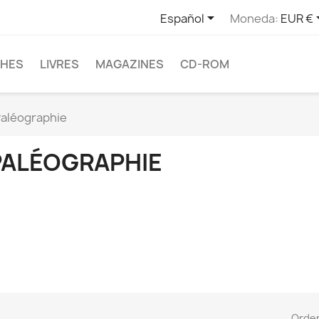

Español
Moneda:
EUR €
CHES
LIVRES
MAGAZINES
CD-ROM
aléographie
PALÉOGRAPHIE
Orde