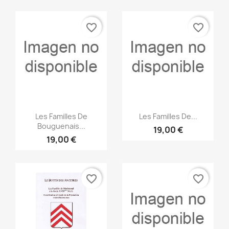
favorite_border
favorite_border
Vista rápida
Vista rápida


Les Familles De
Les Familles De...
Bouguenais...
19,00 €
19,00 €
favorite_border
favorite_border