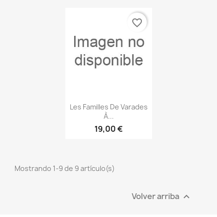
favorite_border
Vista rápida

Les Familles De Varades
À...
19,00 €
Mostrando 1-9 de 9 artículo(s)
Volver arriba
