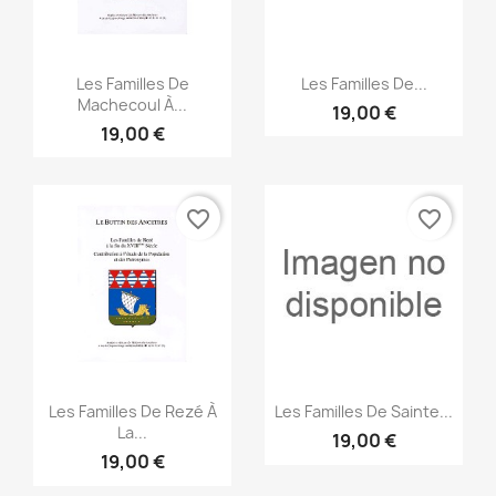
Vista rápida
Vista rápida


Les Familles De
Les Familles De...
Machecoul À...
19,00 €
19,00 €
favorite_border
favorite_border
Vista rápida
Vista rápida


Les Familles De Rezé À
Les Familles De Sainte...
La...
19,00 €
19,00 €