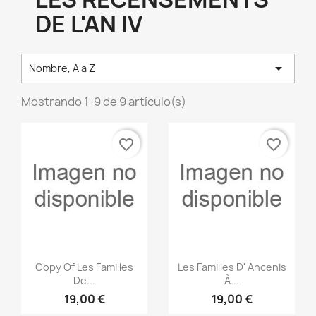
DE L'AN IV

Nombre, A a Z
Mostrando 1-9 de 9 artículo(s)
favorite_border
favorite_border
Vista rápida
Vista rápida


Copy Of Les Familles
Les Familles D' Ancenis
De...
À...
19,00 €
19,00 €