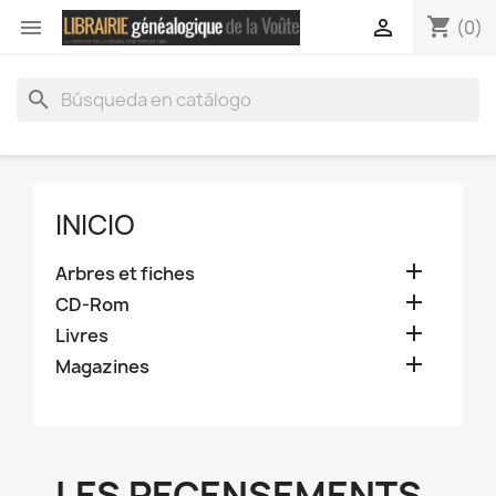
shopping_cart


(0)
search
INICIO

Arbres et fiches

CD-Rom

Livres

Magazines
LES RECENSEMENTS