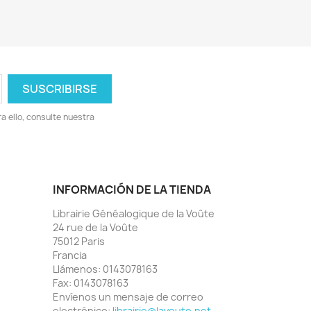
 ello, consulte nuestra
INFORMACIÓN DE LA TIENDA
Librairie Généalogique de la Voûte
24 rue de la Voûte
75012 Paris
Francia
Llámenos:
0143078163
Fax:
0143078163
Envíenos un mensaje de correo
electrónico:
librairie@lavoute.net