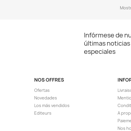
Mostr
Infórmese de n
últimas noticias
especiales
NOS OFFRES
INFO
Ofertas
Livrai
Novedades
Mentio
Los más vendidos
Condit
Editeurs
A pro
Paieme
Nos ho