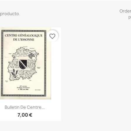
Orde
 producto.
p
favorite_border
Vista rápida

Bulletin De Centre...
7,00 €