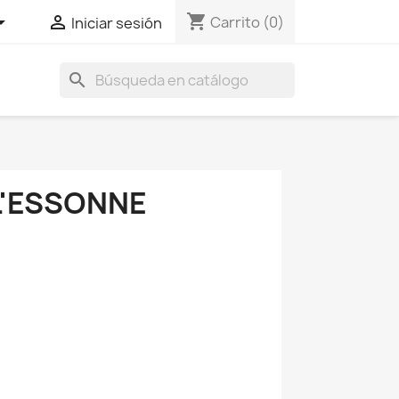
shopping_cart


Carrito
(0)
Iniciar sesión
search
L'ESSONNE