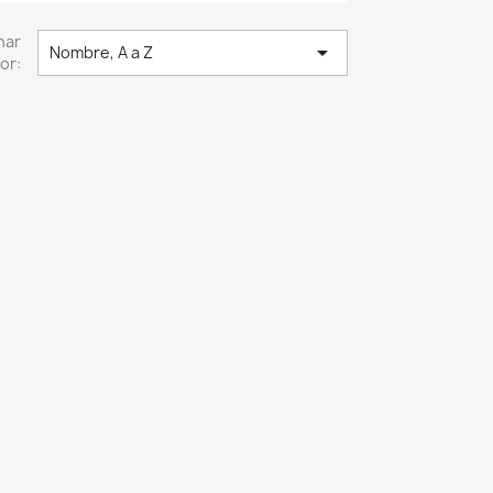
nar

Nombre, A a Z
or: