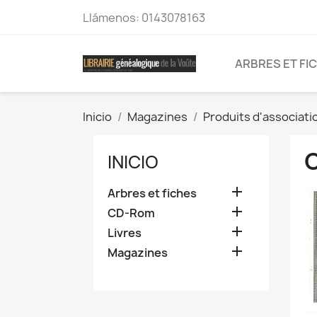
Llámenos:
0143078163
ARBRES ET FI
Inicio
Magazines
Produits d'associati
INICIO

Arbres et fiches

CD-Rom

Livres

Magazines