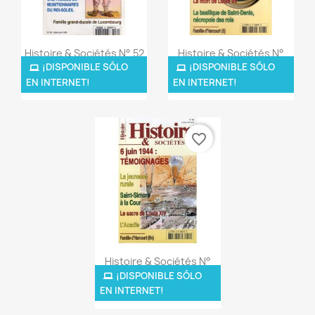
Vista rápida
Vista rápida


Histoire & Sociétés N° 52
Histoire & Sociétés N°
-...
99
¡DISPONIBLE SÓLO
¡DISPONIBLE SÓLO
EN INTERNET!
EN INTERNET!
5,00 €
5,00 €
favorite_border
Vista rápida

Histoire & Sociétés N°
99 -...
¡DISPONIBLE SÓLO
EN INTERNET!
5,00 €