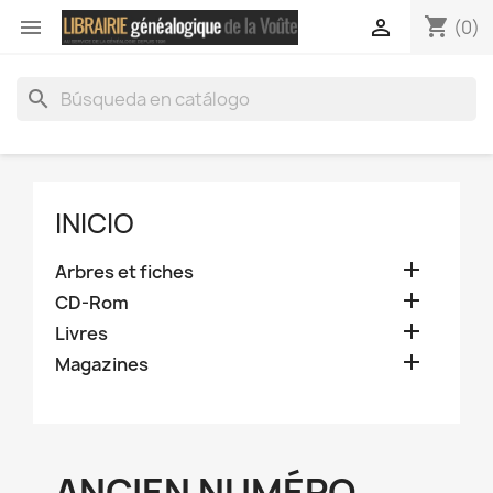
shopping_cart


(0)
search
INICIO

Arbres et fiches

CD-Rom

Livres

Magazines
ANCIEN NUMÉRO