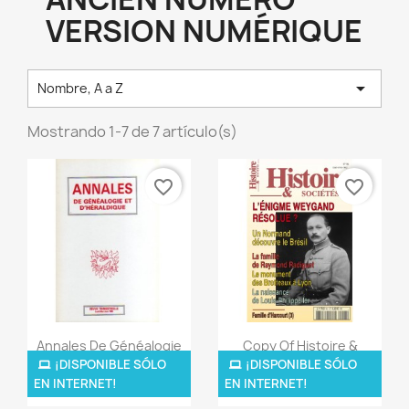
VERSION NUMÉRIQUE

Nombre, A a Z
Mostrando 1-7 de 7 artículo(s)
favorite_border
favorite_border
Vista rápida
Vista rápida


Annales De Généalogie
Copy Of Histoire &
Et...
Sociétés...
¡DISPONIBLE SÓLO
¡DISPONIBLE SÓLO
EN INTERNET!
EN INTERNET!
5,00 €
5,00 €