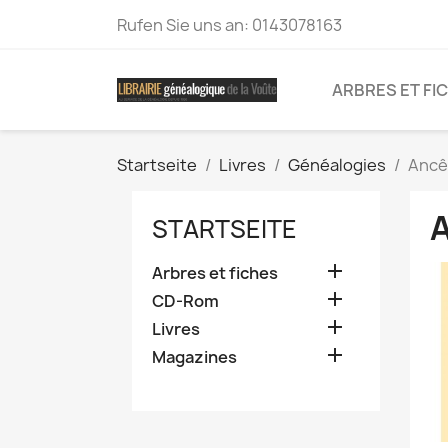
Rufen Sie uns an:
0143078163
ARBRES ET FI
Startseite
Livres
Généalogies
Ancê
STARTSEITE

Arbres et fiches

CD-Rom

Livres

Magazines