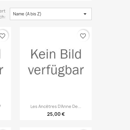
ert

Name (A bis Z)
ch:
vorite_border
favorite_border
Vorschau

V
Les Ancêtres D'Anne De...
25,00 €