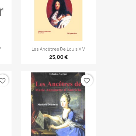
Vorschau

V
Les Ancêtres De Louis XIV
25,00 €
vorite_border
favorite_border