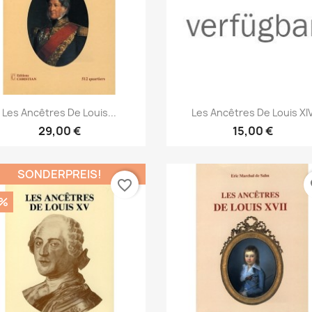
Vorschau
Vorschau


Les Ancêtres De Louis...
Les Ancêtres De Louis XI
29,00 €
15,00 €
SONDERPREIS!
favorite_border
fa
0%