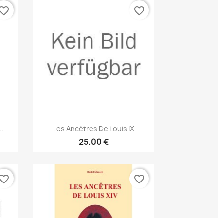
vorite_border
favorite_border
Vorschau

..
Les Ancêtres De Louis IX
25,00 €
vorite_border
favorite_border