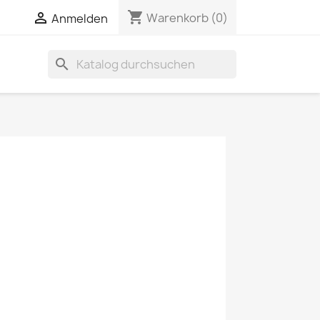
shopping_cart


Warenkorb
(0)
Anmelden
search