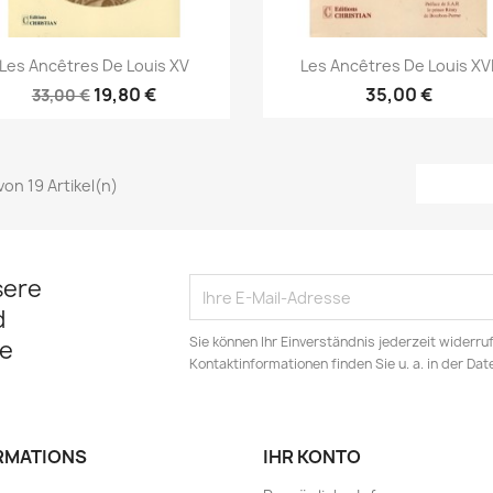
Vorschau
Vorschau


Les Ancêtres De Louis XV
Les Ancêtres De Louis XVI
19,80 €
35,00 €
33,00 €
 von 19 Artikel(n)
sere
d
Sie können Ihr Einverständnis jederzeit widerru
e
Kontaktinformationen finden Sie u. a. in der Da
RMATIONS
IHR KONTO