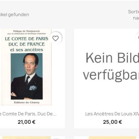
Sorti
tikel gefunden
na
favorite_border
fa
Vorschau
Vorschau


e Comte De Paris, Duc De...
Les Ancêtres De Louis XI
21,00 €
25,00 €