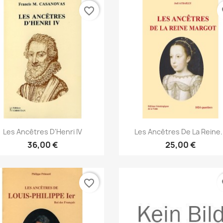
favorite_border
fa
Vorschau
Vorschau


Les Ancêtres D'Henri IV
Les Ancêtres De La Reine.
36,00 €
25,00 €
favorite_border
fa