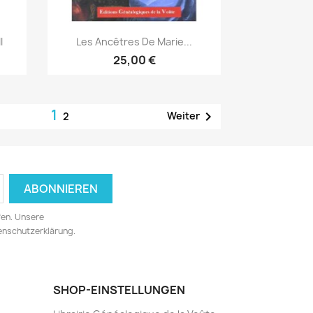
Vorschau

I
Les Ancêtres De Marie...
25,00 €
1

Weiter
2
fen. Unsere
tenschutzerklärung.
SHOP-EINSTELLUNGEN